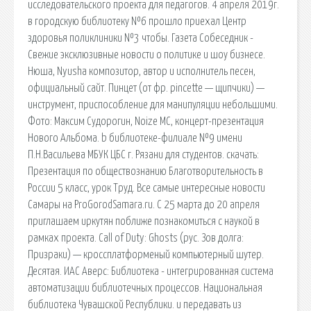
исследовательского проекта для педагогов. 4 апреля 2019г.
в городскую библиотеку №6 прошло приехал Центр
здоровья поликлиники №3 чтобы. Газета Собеседник -
Свежие эксклюзивные новости о политике и шоу бизнесе.
Нюша, Nyusha композитор, автор и исполнитель песен,
официальный сайт. Пинцет (от фр. pincette — щипчики) —
инструмент, приспособление для манипуляции небольшими.
Фото: Максим Судорогин, Noize MC, концерт-презентация
Нового Альбома. b библиотеке-филиале №9 имени
П.Н.Васильева МБУК ЦБС г. Рязани для студентов. cкачать:
Презентация по обществознанию Благотворительность в
России 5 класс, урок Труд. Все самые интересные новости
Самары на ProGorodSamara.ru. С 25 марта до 20 апреля
приглашаем иркутян поближе познакомиться с наукой в
рамках проекта. Call of Duty: Ghosts (рус. Зов долга:
Призраки) — кроссплатформеный компьютерный шутер.
Десятая. ИАС Аверс: Библиотека - интегрированная система
автоматизации библиотечных процессов. Национальная
библиотека Чувашской Республики. и передавать из