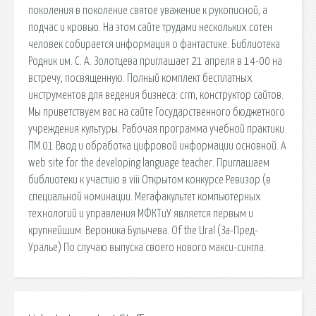
поколения в поколение святое уважение к рукописной, а
подчас и кровью. На этом сайте трудами нескольких сотен
человек собирается информация о фантастике. Библиотека
Родник им. С. А. Золотцева приглашает 21 апреля в 14-00 на
встречу, посвященную. Полный комплект бесплатных
инструментов для ведения бизнеса: crm, конструктор сайтов.
Мы приветствуем вас на сайте Государственного бюджетного
учреждения культуры. Рабочая программа учебной практики
ПМ.01 Ввод и обработка цифровой информации основной. A
web site for the developing language teacher. Приглашаем
библиотеки к участию в viii Открытом конкурсе Ревизор (в
специальной номинации. Мегафакультет компьютерных
технологий и управления МФКТиУ является первым и
крупнейшим. Вероника Булычева. Of the Ural (За-Пред-
Уралье) По случаю выпуска своего нового макси-сингла.