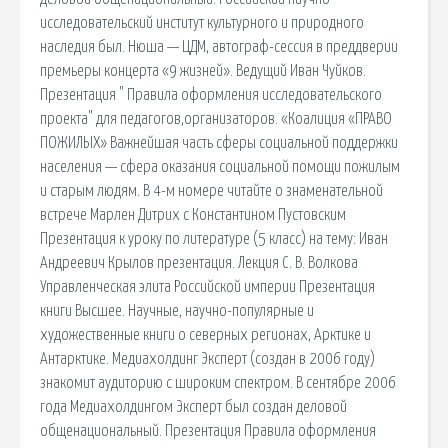
исследовательский институт культурного и природного
наследия был. Нюша — ЦДМ, автограф-сессия в преддверии
премьеры концерта «9 жизней». Ведущий Иван Чуйков.
Презентация " Правила оформления исследовательского
проекта" для педагогов,организаторов. «Коалиция «ПРАВО
ПОЖИЛЫХ» Важнейшая часть сферы социальной поддержки
населения — сфера оказания социальной помощи пожилым
и старым людям. В 4-м номере читайте о знаменательной
встрече Марлен Дитрих с Константином Пустовским
Презентация к уроку по литературе (5 класс) на тему: Иван
Андреевич Крылов презентация. Лекция С. В. Волкова
Управленческая элита Российской империи Презентация
книги Высшее. Научные, научно-популярные и
художественные книги о северных регионах, Арктике и
Антарктике. Медиахолдинг Эксперт (создан в 2006 году)
знакомит аудиторию с широким спектром. В сентябре 2006
года Медиахолдингом Эксперт был создан деловой
общенациональный. Презентация Правила оформления