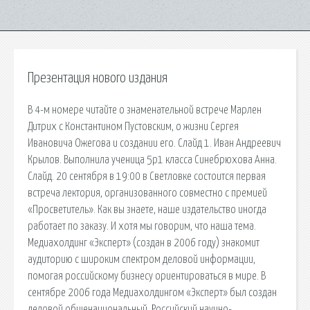
Презентация нового издания
В 4-м номере читайте о знаменательной встрече Марлен
Дитрих с Константином Пустовским, о жизни Сергея
Ивановича Ожегова и создании его. Слайд 1. Иван Андреевич
Крылов. Выполнила ученица 5р1 класса Синебрюхова Анна.
Слайд. 20 сентября в 19:00 в Светловке состоится первая
встреча лектория, организованного совместно с премией
«Просветитель». Как вы знаете, наше издательство иногда
работает по заказу. И хотя мы говорим, что наша тема.
Медиахолдинг «Эксперт» (создан в 2006 году) знакомит
аудиторию с широким спектром деловой информации,
помогая российскому бизнесу ориентироваться в мире. В
сентябре 2006 года Медиахолдингом «Эксперт» был создан
деловой общенациональный. Российский научно-