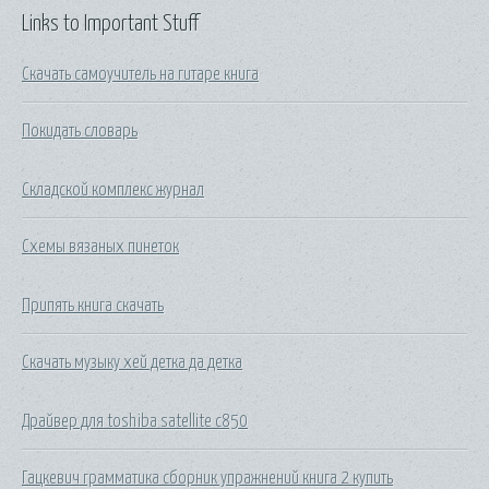
Links to Important Stuff
Скачать самоучитель на гитаре книга
Покидать словарь
Складской комплекс журнал
Схемы вязаных пинеток
Припять книга скачать
Скачать музыку хей детка да детка
Драйвер для toshiba satellite c850
Гацкевич грамматика сборник упражнений книга 2 купить