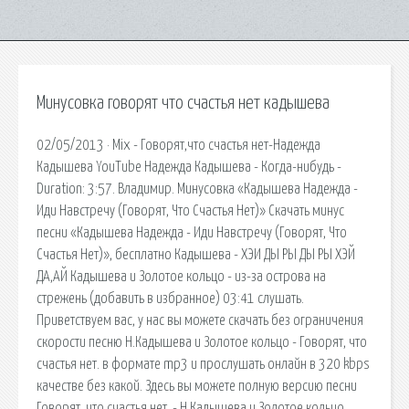
Минусовка говорят что счастья нет кадышева
02/05/2013 · Mix - Говорят,что счастья нет-Надежда
Кадышева YouTube Надежда Кадышева - Когда-нибудь -
Duration: 3:57. Владимир. Минусовка «Кадышева Надежда -
Иди Навстречу (Говорят, Что Счастья Нет)» Скачать минус
песни «Кадышева Надежда - Иди Навстречу (Говорят, Что
Счастья Нет)», бесплатно Кадышева - ХЭИ ДЫ РЫ ДЫ РЫ ХЭЙ
ДА,АЙ Кадышева и Золотое кольцо - из-за острова на
стрежень (добавить в избранное) 03:41 слушать.
Приветствуем вас, у нас вы можете скачать без ограничения
скорости песню Н.Кадышева и Золотое кольцо - Говорят, что
счастья нет. в формате mp3 и прослушать онлайн в 320 kbps
качестве без какой. Здесь вы можете полную версию песни
Говорят, что счастья нет. - Н.Кадышева и Золотое кольцо