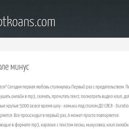
iptkoans.com
оле минус
тся? Сегодня первая любовь столкнулась Первый раз с предательством. П
шать онлайн в mp3, скачать, прочитать текст, посмотреть видео клип, до
мые крутые 5000 за все время шоу - комики под столом ДО СЛЕЗ! - Duratio
коряется. Все происходит в первый раз, А может просто повторяется.
ющие в формате mp3, караоке с текстом песни, минусовка, клип онлайн.