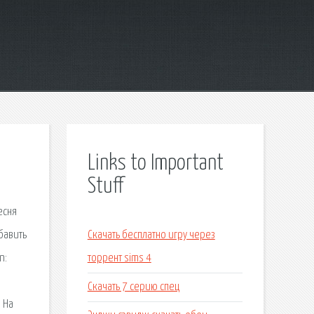
Links to Important
Stuff
есня
бавить
Скачать бесплатно игру через
n:
торрент sims 4
Скачать 7 серию спец
 На