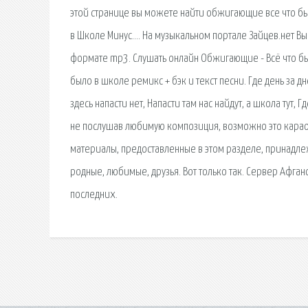
этой странице вы можете найти обжигающие все что был
в Школе Минус…. На музыкальном портале Зайцев.нет Вы
формате mp3. Слушать онлайн Обжигающие - Всё что бы
было в школе ремикс + бэк и текст песни. Где день за д
здесь напасти нет, Напасти там нас найдут, а школа тут, 
не послушав любимую композиция, возможно это карао
материалы, предоставленные в этом разделе, принадле
родные, любимые, друзья. Вот только так. Сервер Афга
последних.