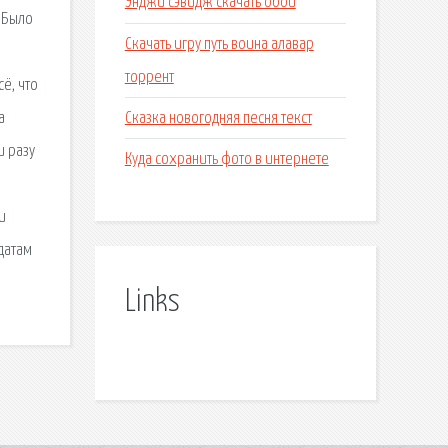
Энджи сэвидж скачать обои
 Было
Скачать игру путь воина алавар
торрент
ё, что
Сказка новогодняя песня текст
а
и разу
Куда сохранить фото в интернете
и
датам
Links