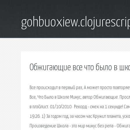
gohbuoxiew.clojurescr
Обжигающие все что было в шк
Все происходит в первый раз, А может просто повторяе
Все, Что Было в Школе Минус, автор Обжигающие. Прослу
в плэйлист. 01/10/2010 · Рекорд - смех на 1 секунде! Са
19:26. 1) За годом год, за часом час Кружит планета, ус
Произведение Школа - это мир минус без репа - Обжига