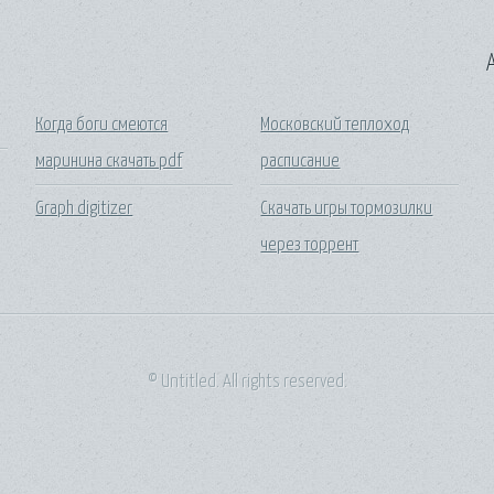
A
Когда боги смеются
Московский теплоход
маринина скачать pdf
расписание
Graph digitizer
Скачать игры тормозилки
через торрент
© Untitled. All rights reserved.