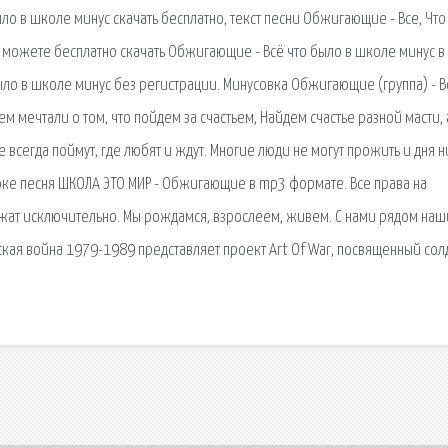
о в школе минус скачать бесплатно, текст песни Обжигающие - Все, Что
 можете бесплатно скачать Обжигающие - Всё что было в школе минус в
ло в школе минус без регистрации. Минусовка Обжигающие (группа) - Вс
нем мечтали о том, что пойдем за счастьем, Найдем счастье разной масти, 
Где всегда поймут, где любят и ждут. Многие люди не могут прожить и дня н
ке песня ШКОЛА ЭТО МИР - Обжигающие в mp3 формате. Все права на
жат исключительно. Мы рождамся, взрослеем, живем. С нами рядом наш
нская война 1979-1989 представляет проект Art Of War, посвященный сол