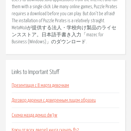
them with a single click. Like many online games, Puzzle Pirates
requires a download before you can play. But don't be afraid!
The installation of Puzzle Pirates is a relatively straight.
MetaMoJiが提供する法人・学校向け製品のライセ
ンスストア。日本語手書き入力「mazec for
Business (Windows)」のダウンロード.
Links to Important Stuff
Презентация с 8 марта девочкам
Договор дарения с доверенным лицом образец
Схема мазда демио dw3w
Ключ от всех дверей книга скачать fb2