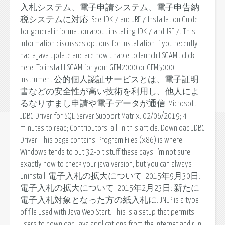
入札システム、電子申請システム、電子申告納
税システムに対応. See JDK 7 and JRE 7 Installation Guide
for general information about installing JDK 7 and JRE 7. This
information discusses options for installation If you recently
had a java update and are now unable to launch LSGAM . click
here. To install LSGAM for your GEM2000 or GEM5000
instrument 公的個人認証サービスとは、電子証明
書などの安全性が高い技術を利用し、他人によ
るなりすまし申請や電子データが通信. Microsoft
JDBC Driver for SQL Server Support Matrix. 02/06/2019; 4
minutes to read; Contributors. all; In this article. Download JDBC
Driver. This page contains. Program Files (x86) is where
Windows tends to put 32-bit stuff these days. I'm not sure
exactly how to check your java version, but you can always
uninstall. 電子入札の拡大について: 2015年9月30日:
電子入札の拡大について: 2015年2月23日: 新たに
電子入札対象となった方の紙入札に. JNLP is a type
of file used with Java Web Start. This is a setup that permits
users to download Java applications from the Internet and run