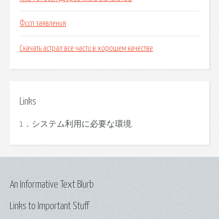
Фссп заявления
Скачать астрал все части в хорошем качестве
Links
1．システム利用に必要な環境.
An Informative Text Blurb
Links to Important Stuff