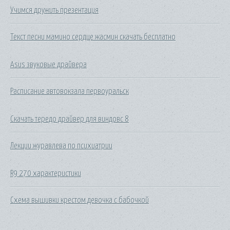
Учимся дружить презентация
Текст песни мамино сердце жасмин скачать бесплатно
Asus звуковые драйвера
Расписание автовокзала первоуральск
Скачать тередо драйвер для виндовс 8
Лекции журавлева по психиатрии
R9 270 характеристики
Схема вышивки крестом девочка с бабочкой