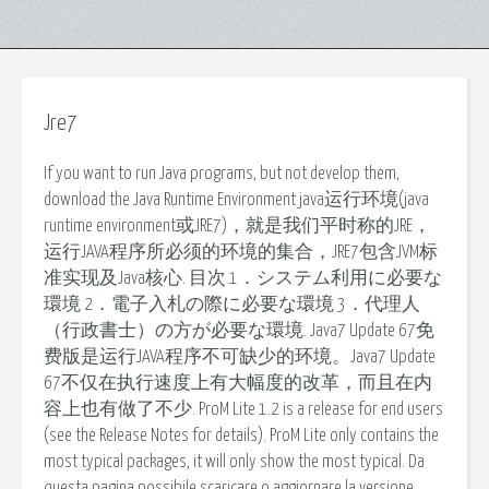
Jre7
If you want to run Java programs, but not develop them,
download the Java Runtime Environment java运行环境(java
runtime environment或JRE7)，就是我们平时称的JRE，
运行JAVA程序所必须的环境的集合，JRE7包含JVM标
准实现及Java核心. 目次 1．システム利用に必要な
環境 2．電子入札の際に必要な環境 3．代理人
（行政書士）の方が必要な環境. Java7 Update 67免
费版是运行JAVA程序不可缺少的环境。Java7 Update
67不仅在执行速度上有大幅度的改革，而且在内
容上也有做了不少. ProM Lite 1.2 is a release for end users
(see the Release Notes for details). ProM Lite only contains the
most typical packages, it will only show the most typical. Da
questa pagina possibile scaricare o aggiornare la versione