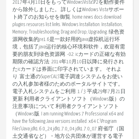
2017年4月10日をもってWindowsVistaSP2を動作要件
から除外しました。 詳しくはWindows Vistaサポー
ト終了のお知らせを御覧. home news docs download
plugins resources list links. Windows Installation. Installation;
Memory; Troubleshooting; Drag and Drop; Upgrading. 绿色资
源网收集的jre1.6是一款好用的java虚拟机运行环
境，包括了java运行的核心环境和软件，欢迎有需
要的朋友到绿色资源网. -02: icカードの正確な有効
期限の確認方法: 2014年10月10日以降に発行され
たicカードは券面に印字されています。 それよ
り. 富士通のSuperCALS電子調達システムをお使い
の入札参加者様のためのポータルサイトです。
電子入札システムをご利用. 1 / 3 平成29年7月21日
更新 利用者クライアントソフト（Windows版）の
注意事項について 利用者クライアントソフト
（Windows版. I am running Windows 7 Professional x64 and
have the following Java versions installed: x64 C:\Program
Files\Java jdk1.6.0_24 jdk1.7.0_04 jdk1.7.0_07 府省庁（国
土交通省など）・地方公共団体が運営する電子