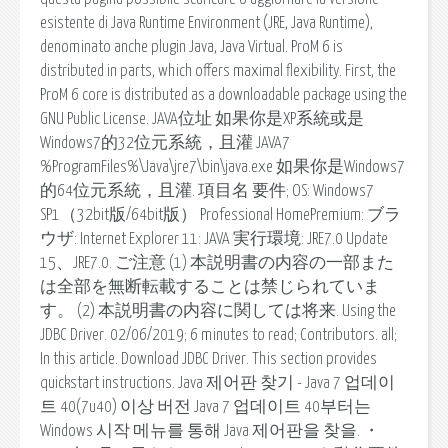
esistente di Java Runtime Environment (JRE, Java Runtime),
denominato anche plugin Java, Java Virtual. ProM 6 is
distributed in parts, which offers maximal flexibility. First, the
ProM 6 core is distributed as a downloadable package using the
GNU Public License. JAVA位址 如果你是XP系統或是
Windows7的32位元系統，且灌 JAVA7
%ProgramFiles%\Java\jre7\bin\java.exe 如果你是Windows7
的64位元系統，且灌. 項目名 要件; OS: Windows7
SP1（32bit版/64bit版） Professional HomePremium: ブラ
ウザ: Internet Explorer 11: JAVA 実行環境: JRE7.0 Update
15、JRE7.0. ご注意 (1) 本説明書の内容の一部また
は全部を無断転載することは禁じられていま
す。 (2) 本説明書の内容に関しては将来. Using the
JDBC Driver. 02/06/2019; 6 minutes to read; Contributors. all;
In this article. Download JDBC Driver. This section provides
quickstart instructions. Java 제어판 찾기 - Java 7 업데이
트 40(7u40) 이상 버전 Java 7 업데이트 40부터는
Windows 시작 메뉴를 통해 Java 제어판을 찾을. ・