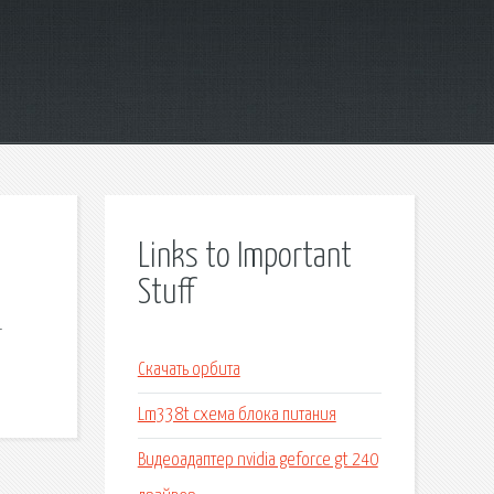
Links to Important
Stuff
r
Скачать орбита
Lm338t схема блока питания
Видеоадаптер nvidia geforce gt 240