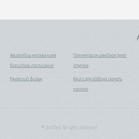
A
Авиарейсы москва киев
Презентация швейное дело
борисполь расписание
отделка
Ржевский фильм
Книги для айфона скачать
торрент
© Untitled. All rights reserved.