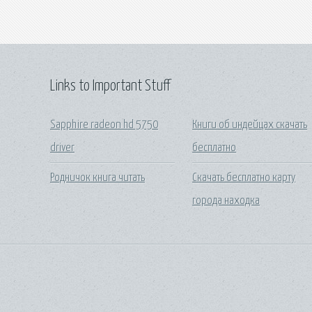
Links to Important Stuff
Sapphire radeon hd 5750
Книги об индейцах скачать
driver
бесплатно
Родничок книга читать
Скачать бесплатно карту
города находка