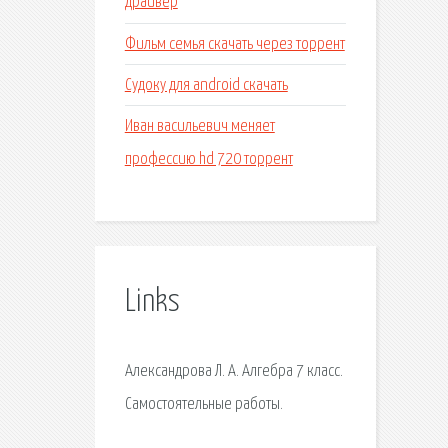
драйвер
Фильм семья скачать через торрент
Судоку для android скачать
Иван васильевич меняет
профессию hd 720 торрент
Links
Александрова Л. А. Алгебра 7 класс.
Самостоятельные работы.