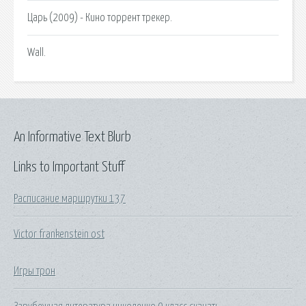
Царь (2009) - Кино торрент трекер.
Wall.
An Informative Text Blurb
Links to Important Stuff
Расписание маршрутки 137
Victor frankenstein ost
Игры трон