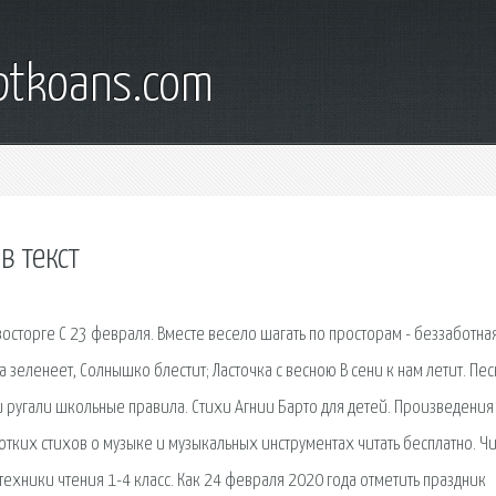
iptkoans.com
в текст
восторге С 23 февраля. Вместе весело шагать по просторам - беззаботная
 зеленеет, Солнышко блестит; Ласточка с весною В сени к нам летит. Пес
ни ругали школьные правила. Стихи Агнии Барто для детей. Произведения
тких стихов о музыке и музыкальных инструментах читать бесплатно. Ч
техники чтения 1-4 класс. Как 24 февраля 2020 года отметить праздник