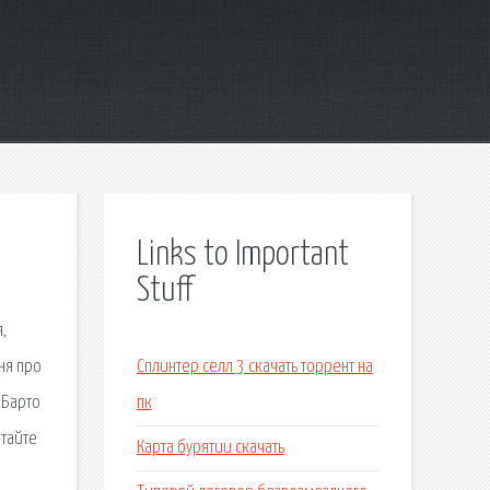
Links to Important
Stuff
,
ня про
Сплинтер селл 3 скачать торрент на
 Барто
пк
итайте
Карта бурятии скачать