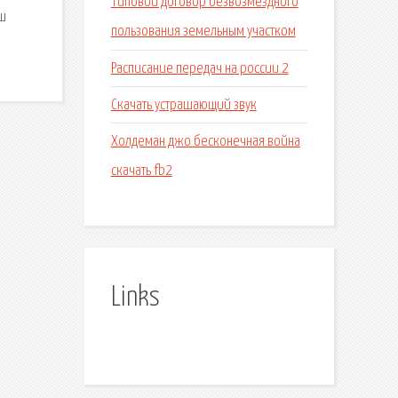
Типовой договор безвозмездного
аш
пользования земельным участком
Расписание передач на россии 2
Скачать устрашающий звук
Холдеман джо бесконечная война
скачать fb2
Links