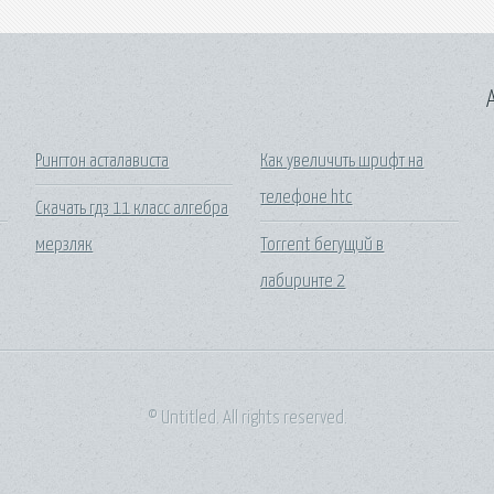
A
Рингтон асталависта
Как увеличить шрифт на
телефоне htc
Скачать гдз 11 класс алгебра
мерзляк
Torrent бегущий в
лабиринте 2
© Untitled. All rights reserved.