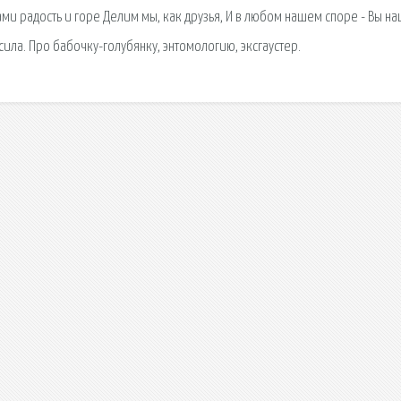
ми радость и горе Делим мы, как друзья, И в любом нашем споре - Вы н
сила. Про бабочку-голубянку, энтомологию, эксгаустер.