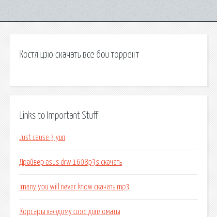
Костя цзю скачать все бои торрент
Links to Important Stuff
Just cause 3 уип
Драйвер asus drw 1608p3s скачать
Imany you will never know скачать mp3
Корсары каждому свое дипломаты