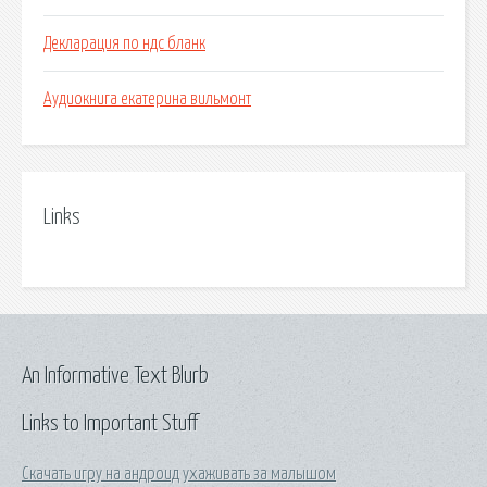
Декларация по ндс бланк
Аудиокнига екатерина вильмонт
Links
An Informative Text Blurb
Links to Important Stuff
Скачать игру на андроид ухаживать за малышом