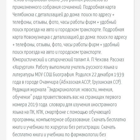
прижизненного собрания сочинений. Подробная карта
Челябинска с детализацией до дома: поиск по адресу +
телефоны, отзывы, фото, часы работы фирм + удобный
поиск проезда на авто и городском транспорте. Подробная
карта Новокузнецка с детализацией до дома: поиск по адресу
+ телефоны, отзывы, фото, часы работы фирм + удобный
поиск проезда на авто и городском транспорте.
Юмористический и сатирический талант А. П.Чехова. Рассказ
«Хирургия». Работу выполнила учитель русского языка и
литературы МОУ СОШ Биография. Родился 22 декабря 1939
года в городе Очамчира (Абхазская АССР, Грузинская ССР).
Редакция журнала "Эндокринология: новости, мнения,
обучение" рада приветствовать вас на страницах первого
номера 2019 года. словари для изучения иностранного
языка на ПК, КПК, смартфоне с помощью обучающей
программы, компьютерное образование. Скачать бесплатно
книги и учебники по хирургии без регистрации. Скачать
бесплатно книги и учебники по фармакологии без