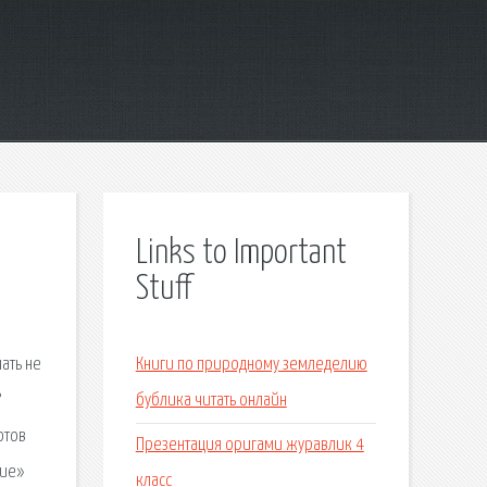
Links to Important
Stuff
в
ать не
Книги по природному земледелию
?
бублика читать онлайн
отов
Презентация оригами журавлик 4
ние»
класс