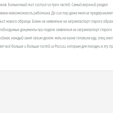
ков. Больничный лист состоит из трех частей: Самый верхний раздел
вана невозможность работника. До сих пор даже многие предпринима
ист нового образца. Бланк на заявление на загранпаспорт старого образ
еобходимые документы при подаче заявления на загранпаспорт старого
йная, каждый занят своим делом: мать на кухне готовила еду, отец смо
т всё больше и больше гостей из России, которым для поездки в эту ст