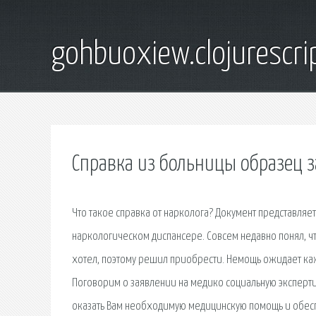
gohbuoxiew.clojurescr
Справка из больницы образец 
Что такое справка от нарколога? Документ представляет
наркологическом диспансере. Совсем недавно понял, ч
хотел, поэтому решил приобрести. Немощь ожидает каждо
Поговорим о заявлении на медико социальную эксперти
оказать Вам необходимую медицинскую помощь и обесп