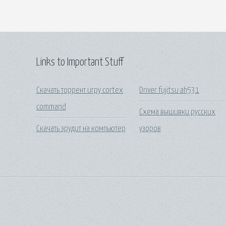
Links to Important Stuff
Скачать торрент игру cortex
Driver fujitsu ah531
command
Схема вышивки русских
Скачать эрудит на компьютер
узоров