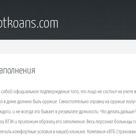
iptkoans.com
заполнения
 собой официальное подтверждение того, что лицо не состоит на учете 
то в доме должно быть оружие. Самостоятельно справку на оружие получ
го, и не всегда это бывает в результате дряхлости. Что делать дальше
зу ВТЭК и приложим образец его заполнения. Весь персонал больницы г
ечить комфортные условия в нашей клинике. Компания «ВТБ Страхова