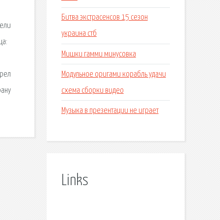
Битва экстрасенсов 15 сезон
тели
украина стб
ца:
Мишки гамми минусовка
Модульное оригами корабль удачи
трел
схема сборки видео
рану
Музыка в презентации не играет
Links