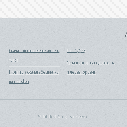
A
Скачать песню ваенга желаю
Гост 17523
текст
Скачать игры наподобие гта
Игры гта 3 скачать бесплатно
4 через торрент
на телефон
© Untitled. All rights reserved.