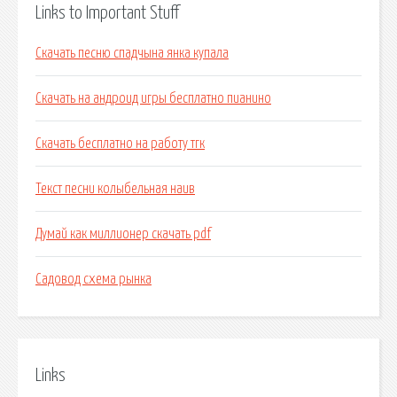
Links to Important Stuff
Скачать песню спадчына янка купала
Скачать на андроид игры бесплатно пианино
Скачать бесплатно на работу тгк
Текст песни колыбельная наив
Думай как миллионер скачать pdf
Садовод схема рынка
Links