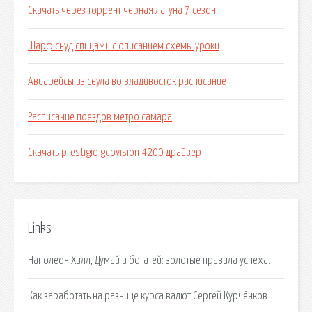
Скачать через торрент черная лагуна 7 сезон
Шарф снуд спицами с описанием схемы уроки
Авиарейсы из сеула во владивосток расписание
Расписание поездов метро самара
Скачать prestigio geovision 4200 драйвер
Links
Наполеон Хилл, Думай и богатей: золотые правила успеха.
Как заработать на разнице курса валют Сергей Курчёнков.