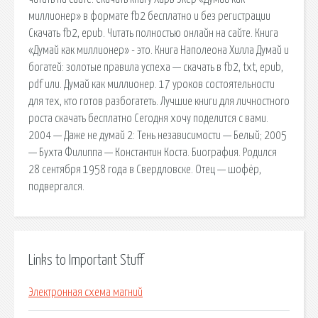
миллионер» в формате fb2 бесплатно и без регистрации
Скачать fb2, epub. Читать полностью онлайн на сайте. Книга
«Думай как миллионер» - это. Книга Наполеона Хилла Думай и
богатей: золотые правила успеха — скачать в fb2, txt, epub,
pdf или. Думай как миллионер. 17 уроков состоятельности
для тех, кто готов разбогатеть. Лучшие книги для личностного
роста скачать бесплатно Сегодня хочу поделится с вами.
2004 — Даже не думай 2: Тень независимости — Белый; 2005
— Бухта Филиппа — Константин Коста. Биография. Родился
28 сентября 1958 года в Свердловске. Отец — шофёр,
подвергался.
Links to Important Stuff
Электронная схема магний