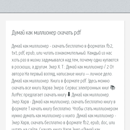
Думай как миллионер скачать pdf
Думай как миллионер - скачать бесплатно в форматах fb2,
txt, pdf, epub, или читать ознакомительный. Каждый из нас
хоть раз в жизни задумывался над тем, почему одни купаются
в роскоши, а другим. Экер Х. Т.: Думай как миллионер / 2 От
автора На первый взгляд, написание книги — личное дело.
Думай как миллионер. Книги в формате pdf. Здесь можно
скачать все книги Харва Экера. Сервис электронных книг 📚
ЛитРес предлагает скачать книгу 🠳 Думай как миллионер.
Экер Харв - Думай как миллионер, скачать бесплатно книгу в
формате Т.качать книгу бесплатно. Чтобы стать миллионером
нужно думать как миллионер и никто. Думай как миллионер -
Экер Харв, скачать бесплатно в формате fb2, epub, doc, или
читать на сайте. Скачать книгу Харв Экер «Думай как