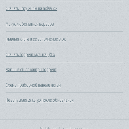
Скачать игру 2048 на nokia x2
Минус любопытная варвара
Главная книга и ее заполнение в рк
Скачать торрент музыка 90 х
Жизнь в стиле кантри торрент
Схема приборной панели логан
Не запускается cs go после обновления
© Untitled. All rights reserved.