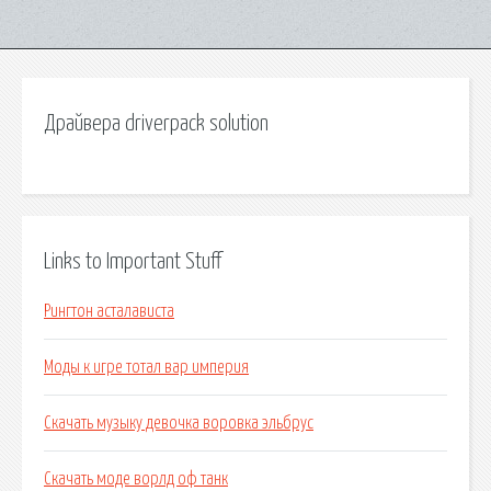
Драйвера driverpack solution
Links to Important Stuff
Рингтон асталависта
Моды к игре тотал вар империя
Скачать музыку девочка воровка эльбрус
Скачать моде ворлд оф танк