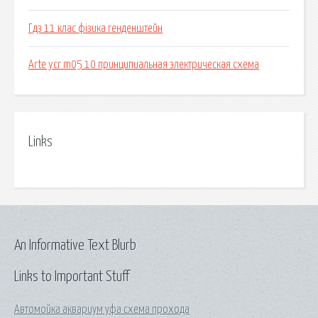
Гдз 11 клас фізика генденштейн
Arte ycr m05 10 принципиальная электрическая схема
Links
An Informative Text Blurb
Links to Important Stuff
Автомойка аквариум уфа схема прохода