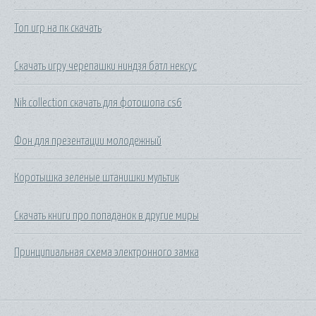
Топ игр на пк скачать
Скачать игру черепашки ниндзя батл нексус
Nik collection скачать для фотошопа cs6
Фон для презентации молодежный
Коротышка зеленые штанишки мультик
Скачать книги про попаданок в другие миры
Принципиальная схема электронного замка