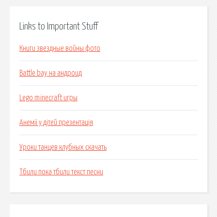
Links to Important Stuff
Книги звездные войны фото
Battle bay на андроид
Lego minecraft игры
Анемії у дітей презентація
Уроки танцев клубных скачать
Тбили пока тбили текст песни