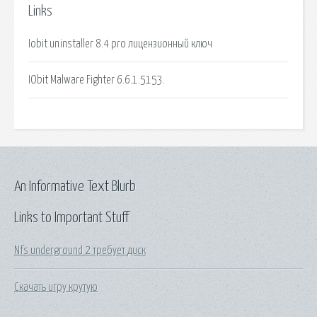
Links
Iobit uninstaller 8.4 pro лицензионный ключ
IObit Malware Fighter 6.6.1.5153.
An Informative Text Blurb
Links to Important Stuff
Nfs underground 2 требует диск
Скачать игру крутую