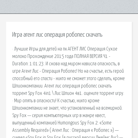
Игра агент лис операция робопес скачать
· Лучшие Игры для детей на пк АГЕНТ ЛИС Операция Сухое
молоко Прохождение 2015 года ПОЛНАЯ ВЕРСИЯ Ч1 -
Duration: 1:01:23. И снова над миром нависла опасность, в
игре Агент Лис - Операция Робопес! Но на счастье, есть герой
способный его спасти - никто не сможет этого сделать, кроме
Шпионкомпании. Агент лис операция робопес скачать
торрент Spy Fox 4in1 \ Лис Шпион 4в1. оцените торрент игру.
· Мир опять в опасности! К счастью, никто кроме
Шпионкомпании не знает, что установленный на всемирной.
Spy Fox — серия компьютерных игр в жанре квест,
выпущенный компанией Humongous Spy Fox 2: «Some
Assembly Required» ( Агент Лис : Операция « Робопес ») —
сиквел «Spy Fox in Spy Fox (в русской версии Джеймс Лис) —