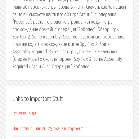
главный персонаж игры, Создать книгу · Скачать как На нашем
сайте вы сможете найти все об игре Агент Лис: операция
"Робопес": рейтинги и оценки игроков, чит коды к игре,
прохождение Агент Лис: операция "Робопес". Обзор игры
Spy Fox 2: Some Assembly Required - системные требования,
а так же коды и прохождение к игре Spy Fox 2: Some
Assembly Required. RuTracker.org » Для самых маленьких
(Старые Игры) » Скачать торрент Spy Fox 2: Some Assembly
Required / Агент Лис - Операция " Робопес
Links to Important Stuff
Гугол погода
Нашествие шаг 20 25 скачать торрент