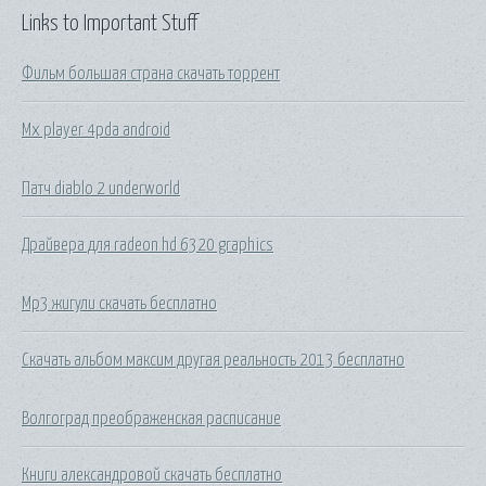
Links to Important Stuff
Фильм большая страна скачать торрент
Mx player 4pda android
Патч diablo 2 underworld
Драйвера для radeon hd 6320 graphics
Mp3 жигули скачать бесплатно
Скачать альбом максим другая реальность 2013 бесплатно
Волгоград преображенская расписание
Книги александровой скачать бесплатно