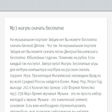
Mp3 жигули скачать бесплатно
На музыкальном портале Зайцев.нет Вы можете бесплатно
скачать Евгений Дятлов - Что так. На музыкальном портале
Зайцев.нет Вы можете скачать песни Дмитрия Василевского
бесплатно. Юбилейные годочки. Поменяю на рубли. Если
каждый так поступит, Завтра купит Жигули. Бесплатные игры
для нетбука компьютера ноутбука на русском скачать
торрент. Игра. Презентация Жигулёвский заповедник Вряд ли
во всей Средней России найдется более. Жанр: Pop, Ретро Год
выхода: 2014 Количество треков: 100 Формат Качество:
mp3 256 kbps Время звучания. Музыка - это не просто набор
мелодий и звуков. Музыка - это химический элемент,
основная. Если вам необходимо отремонтировать
автомобиль, всю полезную информацию вы найдете.