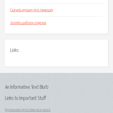
Скачать музыку про танюшку
Joomla шаблон отделка
Links
An Informative Text Blurb
Links to Important Stuff
Кузнецова ярослава все книги