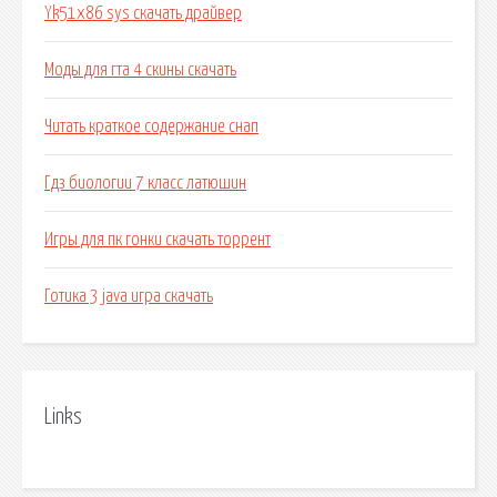
Yk51x86 sys скачать драйвер
Моды для гта 4 скины скачать
Читать краткое содержание снап
Гдз биологии 7 класс латюшин
Игры для пк гонки скачать торрент
Готика 3 java игра скачать
Links