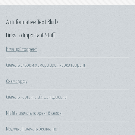
An Informative Text Blurb
Links to Important Stuff
Игла цой торрент
Скачать альбом химера ария через торрент
Схема урфу
Скачать картинки спящая царевна
Misfits скачать торрент 6 сезон
Модуль dll скачать бесплатно