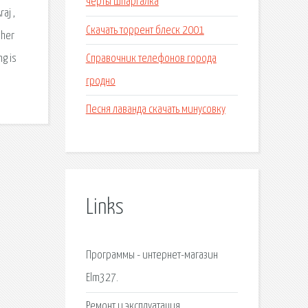
черты шпаргалка
aj ,
Скачать торрент блеск 2001
 her
Справочник телефонов города
g is
гродно
Песня лаванда скачать минусовку
Links
Программы - интернет-магазин
Elm327.
Ремонт и эксплуатация