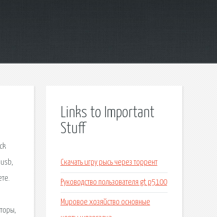
Links to Important
Stuff
ck
 usb,
Скачать игру рысь через торрент
те.
Руководство пользователя gt p5100
Мировое хозяйство основные
торы,