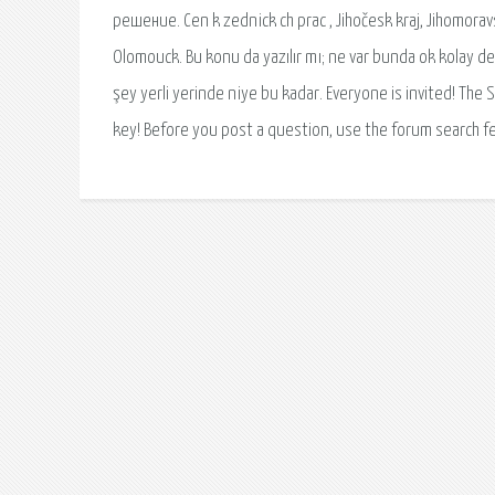
решение. Cen k zednick ch prac , Jihočesk kraj, Jihomoravsk 
Olomouck. Bu konu da yazılır mı; ne var bunda ok kolay de
şey yerli yerinde niye bu kadar. Everyone is invited! The
key! Before you post a question, use the forum search f