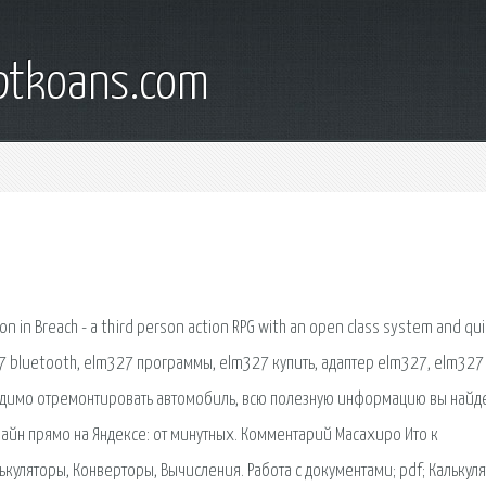
iptkoans.com
n in Breach - a third person action RPG with an open class system and qui
7 bluetooth, elm327 программы, elm327 купить, адаптер elm327, elm327
ходимо отремонтировать автомобиль, всю полезную информацию вы найде
айн прямо на Яндексе: от минутных. Комментарий Масахиро Ито к
уляторы, Конверторы, Вычисления. Работа с документами; pdf; Калькуля