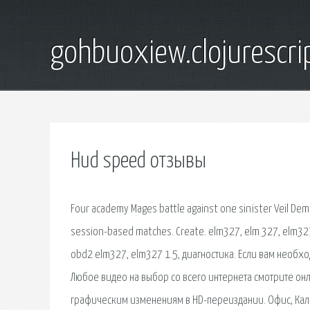
gohbuoxiew.clojurescr
Hud speed отзывы
Four academy Mages battle against one sinister Veil Demo
session-based matches. Create. elm327, elm 327, elm32
obd2 elm327, elm327 1.5, диагностика. Если вам необ
Любое видео на выбор со всего интернета смотрите онл
графическим изменениям в HD-переиздании. Офис, Кальк