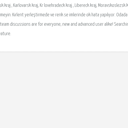
kraj , Karlovarsk kraj, Kr lovehradeck kraj , Libereck kraj, Moravskoslezsk kr
meyin. Kırlent yerleştirmede ve renk se imlerinde ok hata yapılıyor. Odada
 Steam discussions are for everyone, new and advanced user alike! Searchin
eature.