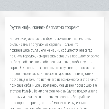
Группа мифы скачать бесплатно торрент
В этом разделе можно выбрать, скачать или посмотреть
онлайн самые популярные сериалы. Только что
поженившись, Уилл и его жена Эми собираются навсегда
покинуть городок, намереваясь оставить в прошлом опасную
работу и обзавестись собственным ранчо, чтобы пустить
корни. Если попытаться понять свою сущность, то окажется,
что это невозможно. Но не зря из древности к нам дошла
пословица о том, что нет ничего невозможного, а это значит,
познание себя, мира и Вселенной уже давно произошло. На
этот раз Ральф и Ванилопа фон Кекс выйдут за пределы зала
игровых автоматов и отправятся покорять бескрайние
просторы интернета, который может и не выдержать
сокрушительного обаяния громилы. Assassin's Creed: