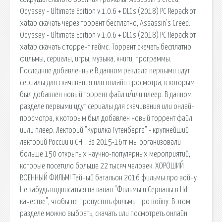
Odyssey - Ultimate Edition v 1.0.6 + DLCs (2018) PC Repack от
xatab скачать через торрент бесплатно, Assassin's Creed:
Odyssey - Ultimate Edition v 1.0.6 + DLCs (2018) PC Repack от
xatab скачать с торрент геймс. Торрент скачать бесплатно
фильмы, сериалы, игры, музыка, книги, программы.
Последние добавленные В данном разделе первыми идут
сериалы для скачивания или онлайн просмотра, к которым
был добавлен новый торрент файл и/или плеер. В данном
разделе первыми идут сериалы для скачивания или онлайн
просмотра, к которым был добавлен новый торрент файл
иили плеер. Лекторий "Курилка Гутенберга" - крупнейший
лекторий России и СНГ. За 2015-16гг мы организовали
больше 150 открытых научно-популярных мероприятий,
которые посетило больше 22 тысяч человек. ХОРОШИЙ
ВОЕННЫЙ ФИЛЬМ! Тайный батальон 2016 фильмы про войну
Не забудь подписаться на канал "Фильмы и Сериалы в Hd
качестве", чтобы не пропустить фильмы про войну. В этом
разделе можно выбрать, скачать или посмотреть онлайн