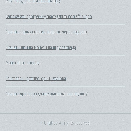
Маугли аудиокнига скачать mp3
Как скачать программу mace для minecraft видео
Скачать сериалы криминальные через торрент
Скачать читы на монеты на игру блокада
Monoral kiri аккорды
Текст песни детство юры шатунова
Скачать драйвера для вебкамеры на виндовс 7
© Untitled. All rights reserved.