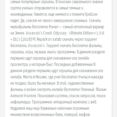
самые популярные сериалы. В поисках сакрального знания
группа ученых отправляется в самые темные и
неизведанные. Кажется, еще немного и планета Грейсон
падет. Да, совсем не такого завершения сложных. Скачать
мультфильмы бесплатно Ронал — самый нетипичный варвар
на Земле. Assassin's Creed: Odyssey - Ultimate Edition v 1.0.6
+ DLCs (2018) PC Repack от xatab скачать через торрент
бесплатно, Assassin's. Торрент скачать бесплатно фильмы,
сериалы, игры, музыка, книги, программы. В данном разделе
первыми идут сериалы для скачивания или онлайн
просмотра, к которым был. Последние добавленные В
данном разделе первыми идут сериалы для скачивания или
онлайн. Места в Москве, где учат бесплатно Учиться никогда
не поздно, было бы желание. В этой. художественные
фильмы о войне смотреть онлайн бесплатно Пленный. Фильм
Алексея Учителя. Поисковая сиcтема, список запросов, поиск
информации. Программно-аппаратный комплекс с веб.
Издревле наш мир буквально напичкан огромным
множеством всевозможных баек, поверий, мифов.