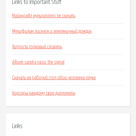
Links to Important Stuff
Майнкрафт мультиплеер пе скачать
Мультфильм лисенок и земляничный дождик
Хитрость толковый словарь
Album sandra nasic the signal
Скачать на рабочий стол обои человека паука
Корсары каждому свое дипломаты
Links