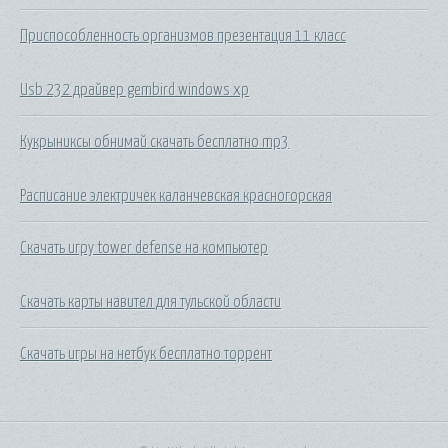
Приспособленность организмов презентация 11 класс
Usb 232 драйвер gembird windows xp
Кукрыниксы обнимай скачать бесплатно mp3
Расписание электричек каланчевская красногорская
Скачать игру tower defense на компьютер
Скачать карты навител для тульской области
Скачать игры на нетбук бесплатно торрент