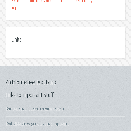
Классический массаж спины шеи приемы мануальной
терапии
Links
An Informative Text Blurb
Links to Important Stuff
Как вязать спицами следки схемы
Dvd slideshow gui скачать с торрента