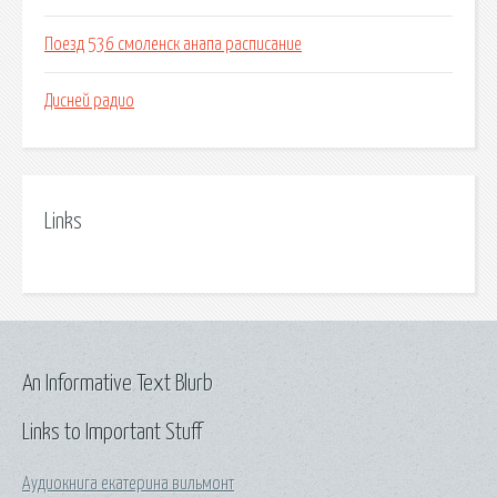
Поезд 536 смоленск анапа расписание
Дисней радио
Links
An Informative Text Blurb
Links to Important Stuff
Аудиокнига екатерина вильмонт