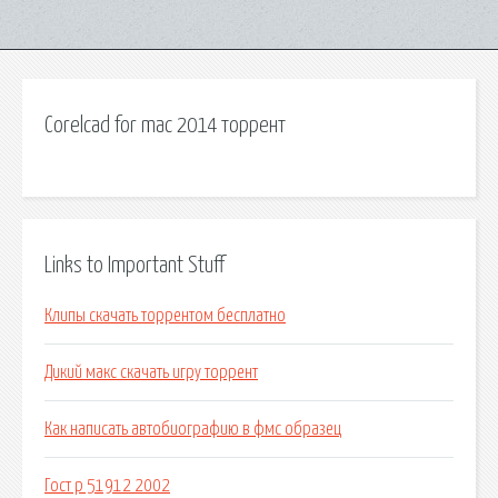
Corelcad for mac 2014 торрент
Links to Important Stuff
Клипы скачать торрентом бесплатно
Дикий макс скачать игру торрент
Как написать автобиографию в фмс образец
Гост р 51912 2002