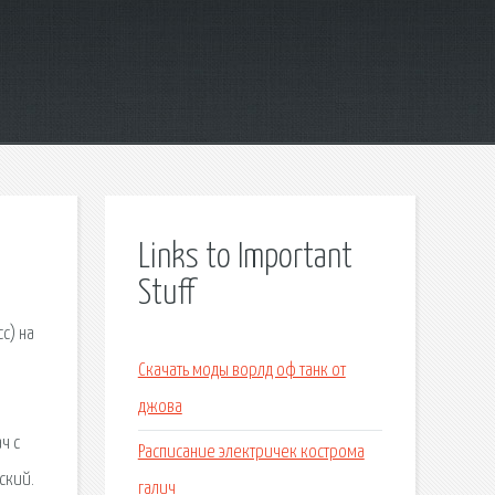
Links to Important
Stuff
с) на
Скачать моды ворлд оф танк от
джова
ч с
Расписание электричек кострома
ский.
галич