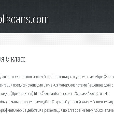
iptkoans.com
я 6 класс
нная презентация может быть. Презентация к уроку по алгебре (8 клас
ентация предназначена для изучения материалапотеме Решениезадач с
адач. (Презентация) http://karmanform.ucoz.ru/6_klass/povt3.rar. Мы
обы скачать ее, порекомендуйте. Открытый урок в 9 классе Решение зада
 Арифметические действия Презентация по алгебре на тему Арифметиче