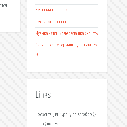
ются
Не паида текст песни
Песня той бонни текст
Музыка наташка черепашка скачать
Скачать карту германии для навител
9
Links
Презентация к уроку по алгебре (7
класс) по теме.