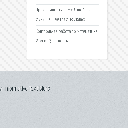
Презентация на тему: Линейная
функция и ее график 7класс.
Контрольная работа по математике
2 класс 3 четверть.
n Informative Text Blurb