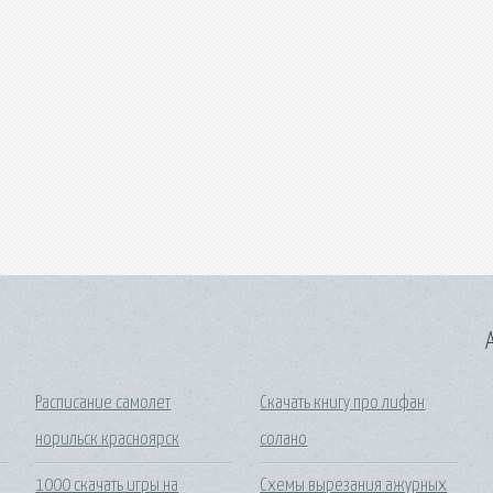
A
Расписание самолет
Скачать книгу про лифан
норильск красноярск
солано
1000 скачать игры на
Схемы вырезания ажурных