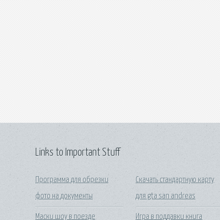
Links to Important Stuff
Программа для обрезки
Скачать стандартную карту
фото на документы
для gta san andreas
Маски шоу в поезде
Игра в поддавки книга