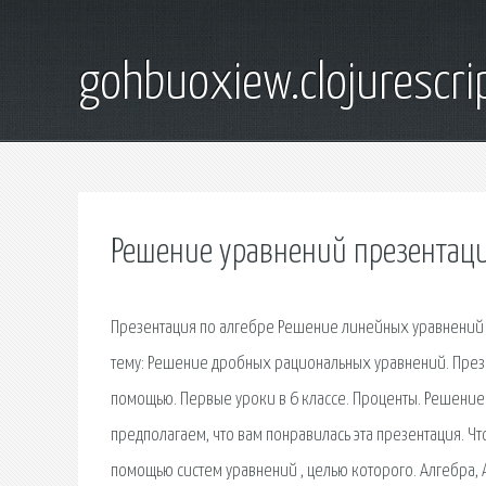
gohbuoxiew.clojurescr
Решение уравнений презентаци
Презентация по алгебре Решение линейных уравнений Да
тему: Решение дробных рациональных уравнений. През
помощью. Первые уроки в 6 классе. Проценты. Решение з
предполагаем, что вам понравилась эта презентация. Чт
помощью систем уравнений , целью которого. Алгебра,