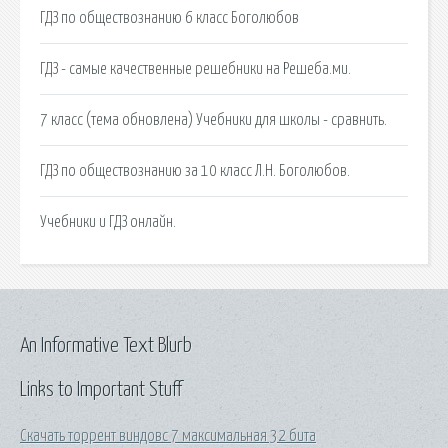
ГДЗ по обществознанию 6 класс Боголюбов
ГДЗ - самые качественные решебники на Решеба.ми.
7 класс (тема обновлена) Учебники для школы - сравнить.
ГДЗ по обществознанию за 10 класс Л.Н. Боголюбов.
Учебники и ГДЗ онлайн.
An Informative Text Blurb
Links to Important Stuff
Скачать торрент виндовс 7 максимальная 32 бита