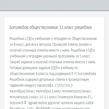
Боголюбов обществознание 11 класс решебник
Решебник и ГДЗ к учебникам и тетрадям по Обществознанию
за 8 класс, для всех авторов. Проверяй ответы онлайн и
получай отличные отметки вместе с нами. Решебник и ГДЗ к
учебникам и тетрадям школьной программы за 5 класс.
Сверяй задание и получай отличные отметки вместе с нами.
Готовые домашние задания (ГДЗ) к учебнику по
обществознанию 9 класса, под редакцией Л. Н. Боголюбова.
Решебник содержит детальные ответы к проверочным
заданиям каждого параграфа. 15/03/2013 ·
#алгебра10класс #алгебра11класс #геометрия10класс
#геометрия11класс 10-11 класс Геометрия Атанасян Л.С,
Бутузов В.Ф. Здравствуйте дорогие читатели нашего сайта
Решеба.ми. Сайт - РЕШЕБНИК создан исключительно для