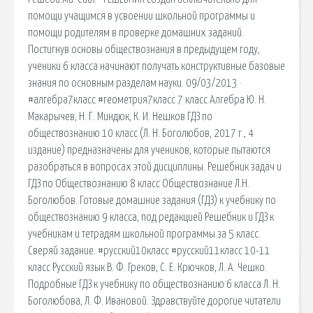
помощи учащимся в усвоении школьной программы и
помощи родителям в проверке домашних заданий.
Постигнув основы обществознания в предыдущем году,
ученики 6 класса начинают получать конструктивные базовые
знания по основным разделам науки. 09/03/2013 ·
#алгебра7класс #геометрия7класс 7 класс Алгебра Ю. Н.
Макарычев, Н. Г. Миндюк, К. И. Нешков ГДЗ по
обществознанию 10 класс (Л. Н. Боголюбов, 2017 г., 4
издание) предназначены для учеников, которые пытаются
разобраться в вопросах этой дисциплины. Решебник задач и
ГДЗ по Обществознанию 8 класс Обществознание Л.Н.
Боголюбов. Готовые домашние задания (ГДЗ) к учебнику по
обществознанию 9 класса, под редакцией Решебник и ГДЗ к
учебникам и тетрадям школьной программы за 5 класс.
Сверяй задание. #русский10класс #русский11класс 10-11
класс Русский язык В. Ф. Греков, С. Е. Крючков, Л. А. Чешко.
Подробные ГДЗ к учебнику по обществознанию 6 класса Л. Н.
Боголюбова, Л. Ф. Ивановой. Здравствуйте дорогие читатели