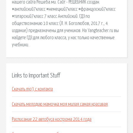
нашего сайта Решеба.ми. Сайт - РЕШЕБНИК создан.
#английский7класс #немецкий7класс #французский7класс
#татарский7класс 7 класс Английский. ГДЗ по
обществознанию 10 класс (Л. Н. Боголюбов, 2017 г., 4
издание) предназначены для учеников. На Yangteacher.ru вы
найдете ГДЗ для любого класса, у нас только качественные
учебники.
Links to Important Stuff
Скачать mp3 с контакта
Скачать мелодию мамочка моя милая самая красивая
Расписание 22 автобуса кострома 2014 года