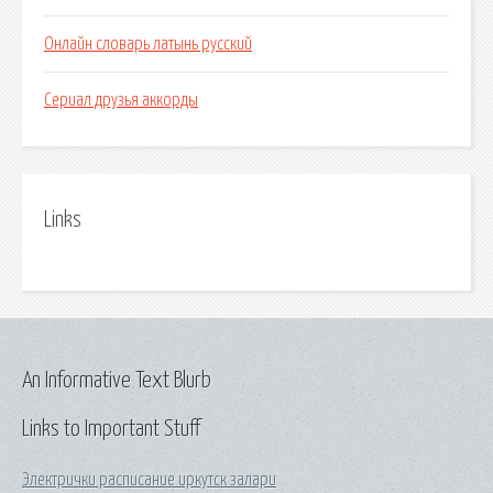
Онлайн словарь латынь русский
Сериал друзья аккорды
Links
An Informative Text Blurb
Links to Important Stuff
Электрички расписание иркутск залари