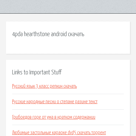
4pda hearthstone android скачать
Links to Important Stuff
Русский язык 3 класс репкин скачать
Русские народные песни о степане разине текст
Грибоедов горе от ума в кратком содержании
Любимые застольные караоке dvd5 скачать торрент