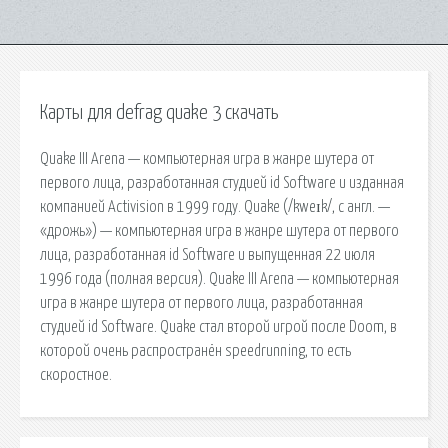
Карты для defrag quake 3 скачать
Quake III Arena — компьютерная игра в жанре шутера от
первого лица, разработанная студией id Software и изданная
компанией Activision в 1999 году. Quake (/kweɪk/, с англ. —
«дрожь») — компьютерная игра в жанре шутера от первого
лица, разработанная id Software и выпущенная 22 июля
1996 года (полная версия). Quake III Arena — компьютерная
игра в жанре шутера от первого лица, разработанная
студией id Software. Quake стал второй игрой после Doom, в
которой очень распространён speedrunning, то есть
скоростное.