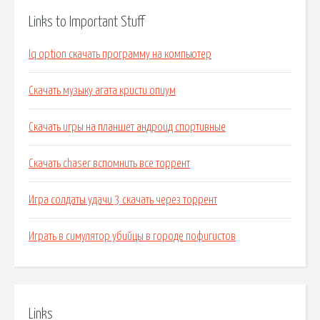
Links to Important Stuff
Iq option скачать программу на компьютер
Скачать музыку агата кристи опиум
Скачать игры на планшет андроид спортивные
Скачать chaser вспомнить все торрент
Игра солдаты удачи 3 скачать через торрент
Играть в симулятор убийцы в городе пофигистов
Links