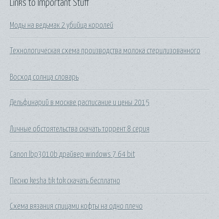
Links to Important Stuff
Моды на ведьмак 2 убийца королей
Технологическая схема производства молока стерилизованного
Восход солнца словарь
Дельфинарий в москве расписание и цены 2015
Личные обстоятельства скачать торрент 8 серия
Canon lbp3010b драйвер windows 7 64 bit
Песню kesha tik tok скачать бесплатно
Схема вязания спицами кофты на одно плечо