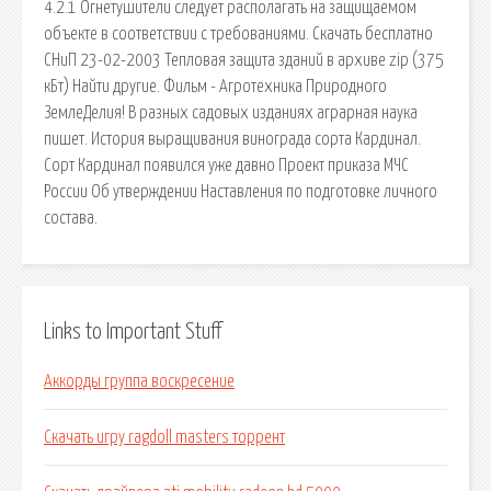
4.2.1 Огнетушители следует располагать на защищаемом
объекте в соответствии с требованиями. Cкачать бесплатно
СНиП 23-02-2003 Тепловая защита зданий в архиве zip (375
кБт) Найти другие. Фильм - Агротехника Природного
ЗемлеДелия! В разных садовых изданиях аграрная наука
пишет. История выращивания винограда сорта Кардинал.
Сорт Кардинал появился уже давно Проект приказа МЧС
России Об утверждении Наставления по подготовке личного
состава.
Links to Important Stuff
Аккорды группа воскресение
Скачать игру ragdoll masters торрент