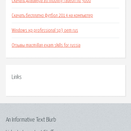
Скачать драйвера ati mobility radeon hd 5000
Скачать бесплатно футбол 2014 на компьютер
Windows xp professional sp3 oem rus
Отзывы macmillan exam skills for russia
Links
An Informative Text Blurb