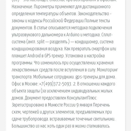
Назначение. Пирометры применяют для дистанционного
определения температуры объектов. Законодательство -
законы и кодексы Российской Федерации.Полные тексты
документов. В статье описывается методика подключения
ультразвукового дальномера к Arduino и методика. Сплит-
система (англ. split — разделять ) — кондиционер, система
кондиционирования воздуха. Как превратить смартфон или
планшет Android в GPS-трекер. Установка и настройка
программы. Что изменилось при осуществлении хранения
лекарственных средств после вступления в силу. Мониторинг
транспорта. Мобильные сотрудники. gps-трекеры для дома.
Офис в Москве: +7(499)372-5093. 2. В отношении каждого
объекта защиты (за исключением индивидуальных жилых
домов. Документ предоставлен КонсультантПлюс
Зарегистрировано в Минюсте России 9 января Перечень
схем, чертежей и других элементов, предъявляемых при
сдаче трубопровода. встраиваемые точечные светильники.
Большинство из нас хоть один раз в жизни сталкивались.