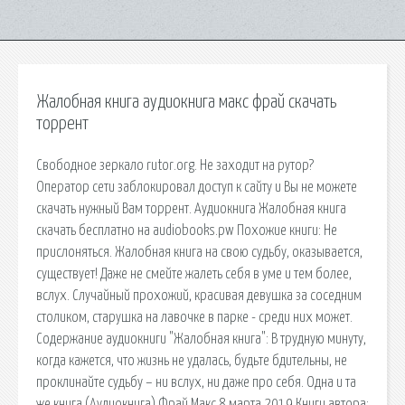
Жалобная книга аудиокнига макс фрай скачать
торрент
Свободное зеркало rutor.org. Не заходит на рутор?
Оператор сети заблокировал доступ к сайту и Вы не можете
скачать нужный Вам торрент. Аудиокнига Жалобная книга
скачать бесплатно на audiobooks.pw Похожие книги: Не
прислоняться. Жалобная книга на свою судьбу, оказывается,
существует! Даже не смейте жалеть себя в уме и тем более,
вслух. Случайный прохожий, красивая девушка за соседним
столиком, старушка на лавочке в парке - среди них может.
Содержание аудиокниги "Жалобная книга": В трудную минуту,
когда кажется, что жизнь не удалась, будьте бдительны, не
проклинайте судьбу – ни вслух, ни даже про себя. Одна и та
же книга (Аудиокнига) Фрай Макс 8 марта 2019 Книги автора: