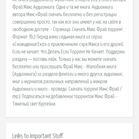
Фрай Макс Аудиокнига: Одна и та же книга. Аудиокниги
автора Макс+Фрай скачать бесплатно и без регистрации
совершенно просто, так как все они имеют у нас на сайте в
свободном доступе. - Страница. Скачать Макс Фрай торрент.
Формат: fb2 Перед вами седьмая книга из серии
«Сновидения Ехо» о приключениях сэра Макса и его друзей.
Если не качает: Что Делать Если Торрент Не Качает. Поддержи
раздачу — поставь лайк. Только у нас вы можете скачать
бесплатно или прослушать Фрай Макс - Жалобная книга
(Аудиокнига) из раздела фентэзи и много других аудиокниг,
книг и журналов различных направлений и жанров
Аудиокниги и книги - проведи. Скачать торрент Макс Фрай /
mp3 Подписаться на добавление торрентов Макс Фрай -
Тяжёлый свет Куртейна.
Links to Important Stuff