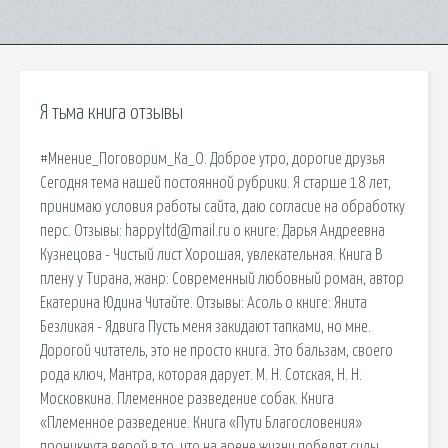
Я тьма книга отзывы
#Мнение_Поговорим_Ка_О. Доброе утро, дорогие друзья
Сегодня тема нашей постоянной рубрики. Я старше 18 лет,
принимаю условия работы сайта, даю согласие на обработку
перс. Отзывы: happyltd@mail.ru о книге: Дарья Андреевна
Кузнецова - Чистый лист Хорошая, увлекательная. Книга В
плену у Тирана, жанр: Современный любовный роман, автор
Екатерина Юдина Читайте. Отзывы: Асоль о книге: Янита
Безликая - Ядвига Пусть меня закидают тапками, но мне.
Дорогой читатель, это не просто книга. Это бальзам, своего
рода ключ, Мантра, которая дарует. М. Н. Сотская, Н. Н.
Московкина. Племенное разведение собак. Книга
«Племенное разведение. Книга «Пути Благословения»
проникнута верой в то, что на арене жизни победят силы