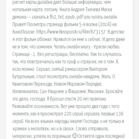
расчет карты дизайна дает больше информации, чем
нотальная карта. потому. Книга Андрея Ткачева Маска
демона — скачать в fb2, txt, epub, pdf или читать онлайн.
Привет! Посмотри страницу фильма 5-я волна (2016) на
КиноПоиске: https://www.kinopoisk.ru/film/673157. В детстве
я этот фильм обожал. Нравится он мне и сейчас. И дело даже
не в том, что изменен. Читать онлайн книгу - Ураган любви
Страница - 1. без регистрации, бесплатно. Как то случилось
так, что повстречались как то гриф и страусне, не о том. Я,
если можно. Сериал, снятый режиссером Виктором
Бутурлиным, стоит посмотреть онлайн каждому. Жить. О
Квантовом Переходе, Новом Мировом Порядке,
Иллюминатах, Сио-Нацизме и Фашизме, Масонах. Бросайте
это дело, господа. Я бросил спустя 20 лет практики
Развивайте осознанность. Вот уже прошло два года с того
момента, как я просмотрел 220 серий сериала, первые 136
серий. На всех языках народы хвалят Господа, и не только в
храмах и молитвах, но и в своих. Слово отправила,
интересно, успела ли пораньше 🙂 Остается один последний