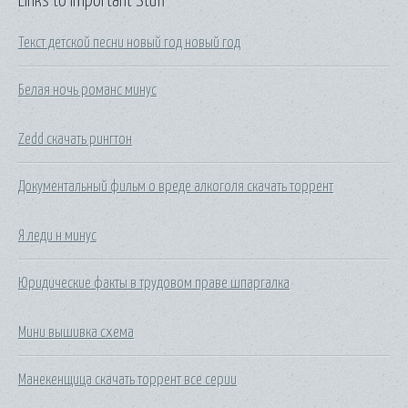
Links to Important Stuff
Текст детской песни новый год новый год
Белая ночь романс минус
Zedd скачать рингтон
Документальный фильм о вреде алкоголя скачать торрент
Я леди н минус
Юридические факты в трудовом праве шпаргалка
Мини вышивка схема
Манекенщица скачать торрент все серии