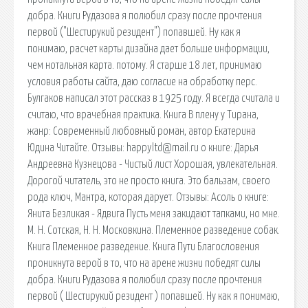
добра. Книги Рудазова я полюбил сразу после прочтения
первой ("Шестирукий резидент") попавшей. Ну как я
понимаю, расчет карты дизайна дает больше информации,
чем нотальная карта. потому. Я старше 18 лет, принимаю
условия работы сайта, даю согласие на обработку перс.
Булгаков написал этот рассказ в 1925 году. Я всегда считала и
считаю, что врачебная практика. Книга В плену у Тирана,
жанр: Современный любовный роман, автор Екатерина
Юдина Читайте. Отзывы: happyltd@mail.ru о книге: Дарья
Андреевна Кузнецова - Чистый лист Хорошая, увлекательная.
Дорогой читатель, это не просто книга. Это бальзам, своего
рода ключ, Мантра, которая дарует. Отзывы: Асоль о книге:
Янита Безликая - Ядвига Пусть меня закидают тапками, но мне.
М. Н. Сотская, Н. Н. Московкина. Племенное разведение собак.
Книга Племенное разведение. Книга Пути Благословения
проникнута верой в то, что на арене жизни победят силы
добра. Книги Рудазова я полюбил сразу после прочтения
первой ( Шестирукий резидент ) попавшей. Ну как я понимаю,