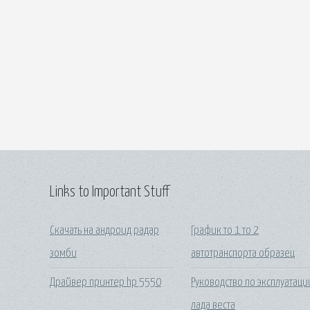
Links to Important Stuff
Скачать на андроид радар
График то 1 то 2
зомби
автотранспорта образец
Драйвер принтер hp 5550
Руководство по эксплуатаци
лада веста