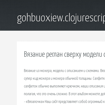
gohbuoxiew.clojurescr
Вязание реглан сверху модели
Вязание из мохера, модели с описанием и схемами. Вяз
супер кид мохера и мохера обычной толщины. Салфетки
салфеток обычно выполняют крючком, наши описания и 
полагая, что это очень сложно. В этот альбом можете 
- «Вязалочка» Наш сайт представляет собой огромный 