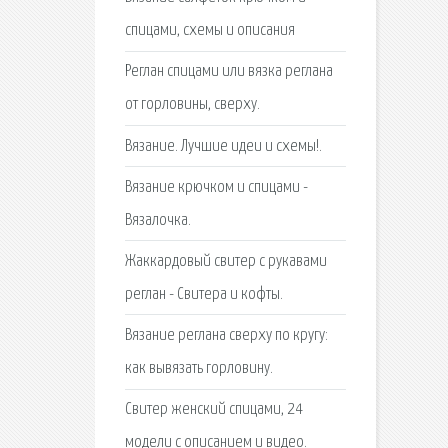
спицами, схемы и описания
Реглан спицами или вязка реглана
от горловины, сверху.
Вязание. Лучшие идеи и схемы!.
Вязание крючком и спицами -
Вязалочка.
Жаккардовый свитер с рукавами
реглан - Свитера и кофты.
Вязание реглана сверху по кругу:
как вывязать горловину.
Свитер женский спицами, 24
модели с описанием и видео.