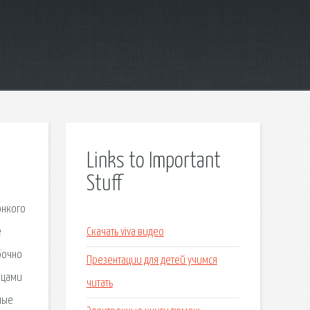
Links to Important
Stuff
онкого
е
Скачать viva видео
бочно
Презентации для детей учимся
ицами
читать
ные