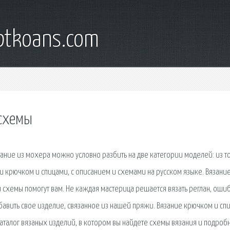
iptkoans.com
 схемы
ание из мохера можно условно разбить на две категории моделей: из т
 крючком и спицами, с описанием и схемами на русском языке. Вязани
схемы помогут вам. Не каждая мастерица решается вязать реглан, оши
добавить свое изделие, связанное из нашей пряжи. Вязание крючком и сп
каталог вязаных изделий, в котором вы найдете схемы вязания и подроб