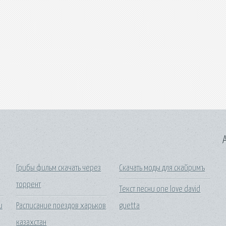
A
Грибы фильм скачать через
Скачать моды для скайримъ
торрент
Текст песни one love david
и
Расписание поездов харьков
guetta
казахстан