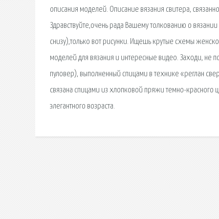
описания моделей. Описание вязания свитера, связанног
Здравствуйте,очень рада Вашему толкованию о вязании 
снизу),только вот рисунки. Ищешь крутые схемы женско
моделей для вязания и интересные видео. Заходи, не 
пуловер), выполненный спицами в технике «реглан свер
связана спицами из хлопковой пряжи темно-красного ц
элегантного возраста.