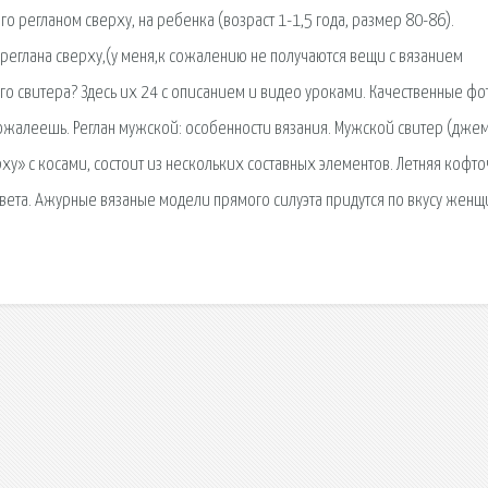
о регланом сверху, на ребенка (возраст 1-1,5 года, размер 80-86).
реглана сверху,(у меня,к сожалению не получаются вещи с вязанием
го свитера? Здесь их 24 с описанием и видео уроками. Качественные фо
пожалеешь. Реглан мужской: особенности вязания. Мужской свитер (дже
ху» с косами, состоит из нескольких составных элементов. Летняя кофто
вета. Ажурные вязаные модели прямого силуэта придутся по вкусу жен