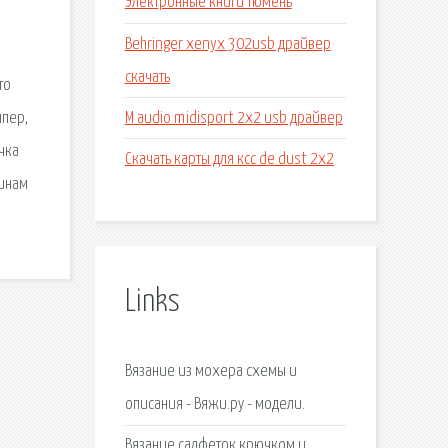
Электронные книги тюмень
Behringer xenyx 302usb драйвер
скачать
то
M audio midisport 2x2 usb драйвер
мпер,
чка
Скачать карты для ксс de dust 2x2
щинам
Links
Вязание из мохера схемы и
описания - Вяжи.ру - модели.
Вязание салфеток крючком и