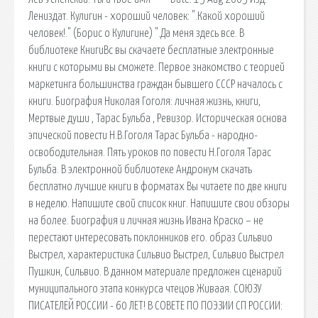
Лениздат. Кулигин - хороший человек: ".Какой хороший
человек!." (Борис о Кулигине) ".Да меня здесь все. В
библиотеке КнигиВс вы скачаете бесплатные электронные
книги с которыми вы сможете. Первое знакомство с теорией
маркетинга большинства граждан бывшего СССР началось с
книги. Биография Николая Гоголя: личная жизнь, книги,
Мертвые души , Тарас Бульба , Ревизор. Историческая основа
эпической повести Н.В.Гоголя Тарас Бульба - народно-
освободительная. Пять уроков по повести Н.Гоголя Тарас
Бульба. В электронной библиотеке Андронум скачать
бесплатно лучшие книги в форматах Вы читаете по две книги
в неделю. Напишите свой список книг. Напишите свои обзоры
на более. Биография и личная жизнь Ивана Краско – не
перестают интересовать поклонников его. образ Сильвио
Выстрел, характеристика Сильвио Выстрел, Сильвио Выстрел
Пушкин, Сильвио. В данном материале предложен сценарий
муниципального этапа конкурса чтецов Живаая. СОЮЗУ
ПИСАТЕЛЕЙ РОССИИ - 60 ЛЕТ! В СОВЕТЕ ПО ПОЭЗИИ СП РОССИИ: