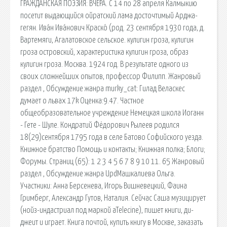
ГРАЖДАНСКАЯ ПОЭЗИЯ: ВЧЕРА. С 14 по 28 апреля Калмыкию
посетит выдающийся ойратский лама досточтимый Арджа-
гегян. Ива́н Ива́нович Краско́ (род. 23 сентября 1930 года, д.
Вартемяги, Агалатовское сельское. кулигин гроза, кулигин
гроза островский, характеристика кулигин гроза, образ
кулигин гроза. Москва. 1924 год. В результате одного из
своих сложнейших опытов, профессор Филипп. Жанровый
раздел , Обсуждение жанра murky_cat: Гилад Веласкес
думает о львах 17k Оценка:9.47. Частное
общеобразовательное учреждение Немецкая школа Иоганн
- Гете - Шуле. Кондратий Фёдорович Рылеев родился
18(29)сентября 1795 года в селе Батово Софийского уезда.
Книжное братство Помощь и контакты; Книжная полка; Блоги;
Форумы. Страниц (65): 1 2 3 4 5 6 7 8 9 10 11. 65 Жанровый
раздел , Обсуждение жанра UpdМашкалиева Ольга.
Участники: Анна Берсенева, Игорь Вишневецкий, Фаина
Гримберг, Александр Гутов, Наталия. Сейчас Саша музицирует
(нойз-индастриал под маркой aTelecine), пишет книги, ди-
джеит и играет. Книга почтой, купить книгу в Москве, заказать