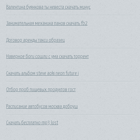
Валентина буянкова ты невеста скачать минус
Занимательная механика панов скачать fb2
Договор аренды такси образец
Наверное боги сошли с ума скачать торрент
Скачать альбом steve aoki neon future i
Отбор проб пищевых продуктов гост
Расписание автобусов москва добруш
Скачать бесплатно mp3 lost