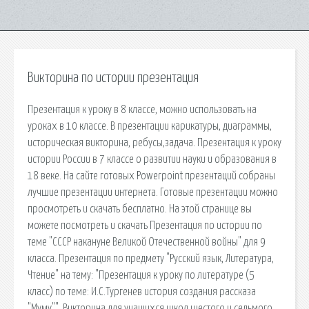
Викторина по истории презентация
Презентация к уроку в 8 классе, можно использовать на
уроках в 10 классе. В презентации карикатуры, диаграммы,
историческая викторина, ребусы,задача. Презентация к уроку
истории России в 7 классе о развитии науки и образования в
18 веке. На сайте готовых Powerpoint презентаций собраны
лучшие презентации интернета. Готовые презентации можно
просмотреть и скачать бесплатно. На этой странице вы
можете посмотреть и скачать Презентация по истории по
теме "СССР накануне Великой Отечественной войны" для 9
класса. Презентация по предмету "Русский язык, Литература,
Чтение" на тему: "Презентация к уроку по литературе (5
класс) по теме: И.С.Тургенев история создания рассказа
"Муму"". Викторина для учащихся школ шестого и седьмого