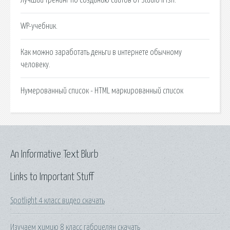
WP-учебник.
Как можно заработать деньги в интернете обычному
человеку.
Нумерованный список - HTML маркированный список
An Informative Text Blurb
Links to Important Stuff
Spotlight 4 класс видео скачать
Изучаем химию 8 класс габриелян скачать