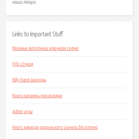
наши лекции
Links to Important Stuff
Вязаные воротники крючком схема
Fifa 10 мод
Billy band аккорды
Книги нараяны махараджа
Adme игры
Книги эдварда радзинского скачать бесплатно