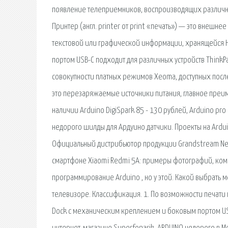
появление телеприемников, воспроизводящих различн
Принтер (англ. printer от print «печать») — это внеш
текстовой или графической информации, хранящейся Н
портом USB-C подходит для различных устройств Think
совокупности платных режимов Xeoma, доступных посл
это перезаряжаемые источники питания, главное преим
наличии Arduino DigiSpark 85 - 130 рублей, Arduino pr
недорого шилды для Ардуино датчики. Проекты на Ardui
Официальный дистрибьютор продукции Grandstream Ne
смартфоне Xiaomi Redmi 5А: примеры фотографий, компл
программирование Arduino , но у этой. Какой выбрать 
телевизоре. Классификация. 1. По возможности печати
Dock с механическим креплением и боковым портом USB