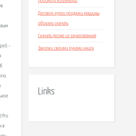
Просмотр коллекций
в.
Договор купли продажи машины
образец скачать
овым
Скачать песню из зачарованная
арей –
Заколки своими руками книга
в
UE
ino.
о
Links
льное
d Pro
м в