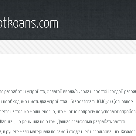
iptkoans.com
 для разработки устройств, с платой ввода/вывода и простой средой разр
ти необходимо иметь два устройства - Grandstream UCM6510 (основное.
ется настолько молниеносно, что многие попросту не успевают опробов
Капитан, но речь шла не о том. Данная платформа разрабатывается
в рунете мало материала по самой среде и её использованию. Казалос