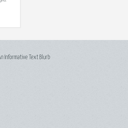
ули.
n Informative Text Blurb