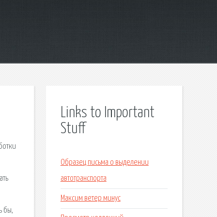
Links to Important
Stuff
аботки
Образец письма о выделении
ать
автотранспорта
Максим ветер минус
ь бы,