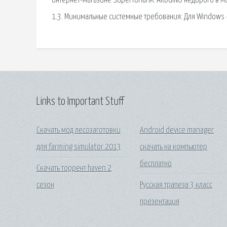
интернет-магазине Superfonarik. ARDUINO недорого в М
1.3. Минимальные системные требования: Для Windows –
Links to Important Stuff
Скачать мод лесозаготовки
Android device manager
для farming simulator 2013
скачать на компьютер
бесплатно
Скачать торрент haven 2
сезон
Русская трапеза 3 класс
презентация