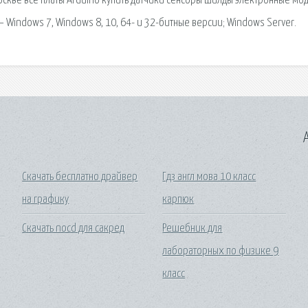
оскве все платы Arduino купить датчики сенсоры шилды электронные мод
 Windows 7, Windows 8, 10, 64- и 32-битные версии; Windows Server.
A
Скачать бесплатно драйвер
Гдз англ мова 10 класс
на графику
карпюк
Скачать nocd для сакред
Решебник для
лабораторных по физике 9
класс