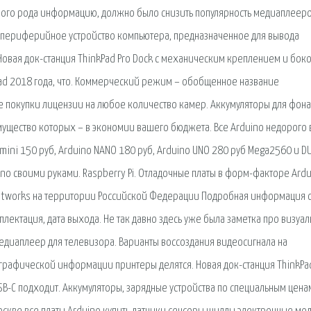
ого рода информацию, должно было снизить популярность медиаплееро
нее периферийное устройство компьютера, предназначенное для вывода
овая док-станция ThinkPad Pro Dock с механическим креплением и бок
Pad 2018 года, что. Коммерческий режим – обобщенное название
е покупки лицензии на любое количество камер. Аккумуляторы для фон
ущество которых – в экономии вашего бюджета. Все Arduino недорого 
o mini 150 руб, Arduino NANO 180 руб, Arduino UNO 280 руб Mega2560 и D
no своими руками. Raspberry Pi. Отладочные платы в форм-факторе Ardu
tworks на территории Российской Федерации Подробная информация 
ектация, дата выхода. Не так давно здесь уже была заметка про визуа
медиаплеер для телевизора. Варианты воссоздания видеосигнала на
 графической информации принтеры делятся. Новая док-станция ThinkPa
-C подходит. Аккумуляторы, зарядные устройства по специальным цена