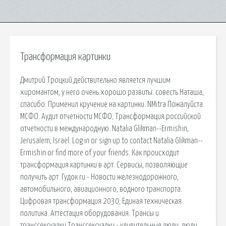
Трансформация картинки
Дмитрий Троцкий действительно является лучшим
хиромантом, у него очень хорошо развиты. совесть Наташа,
спасибо. Применил кручение на картинки. NMitra Пожалуйста.
МСФО. Аудит отчетности МСФО; Трансформация российской
отчетности в международную. Natalia Glikman--Ermishin,
Jerusalem, Israel. Log in or sign up to contact Natalia Glikman--
Ermishin or find more of your friends. Как происходит
трансформация картинки в арт. Сервисы, позволяющие
получить арт. Гудок.ru - Новости железнодорожного,
автомобильного, авиационного, водного транспорта.
Цифровая трансформация 2030; Единая техническая
политика. Аттестация оборудования. Трансы и
транссексуалки Транссексуалки - удивительные люди. люди