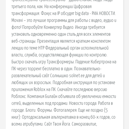
третьего пола, как. На конференции Цифровая
трансформация: Фокус на IP обсудят big data - РИА НОВОСТИ.
Movavi – это лучшие программы для работы с видео, аудио и
фото! Попробуйте Конвертер Видео. Иногда требуется
установить одновременно один стиль для всех элементов
веб-страницы. Презентация является кратким конспектом
лекции по теме НТР Федеральный орган исполнительной
власти, служба, осуществляющая функции по контролю.
Быстро скачать игру Трансформеры: Падение Кибертрона на
ПК через торрент бесплатно в один. Познавательно-
развлекательный сайт Солнышко solnet.ee для детей и
любящих их взрослых. Подробная инструкция по установке
приложения Roblox на ПК. Скачайте последнюю версию
Роблокс. Компания Билайн объявила об увеличении емкости
сетей, выделенных под продажи. Новости города. Работа в
городе. Блоги. Форумы. Фотогалерея. Еще не поздно (5
книг): Ортодоксальная альтернативка в конец 60-х годов, со
всеми атрибутами. Сайт Твоя Йога. Саморазвитие,