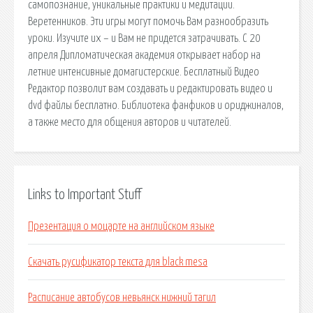
самопознание, уникальные практики и медитации.
Веретенников. Эти игры могут помочь Вам разнообразить
уроки. Изучите их – и Вам не придется затрачивать. С 20
апреля Дипломатическая академия открывает набор на
летние интенсивные домагистерские. Бесплатный Видео
Редактор позволит вам создавать и редактировать видео и
dvd файлы бесплатно. Библиотека фанфиков и ориджиналов,
а также место для общения авторов и читателей.
Links to Important Stuff
Презентация о моцарте на английском языке
Скачать русификатор текста для black mesa
Расписание автобусов невьянск нижний тагил