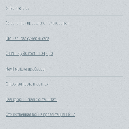
Shivering isles
Ccleaner как правильно пользоваться
Кто написал сумерки сага
Снип ii 25 80 гост 11047 90
Havit мышка драйвера
Открытая карта mad max
Калифорнийская сюита читать
Отечественная война презентация 1812