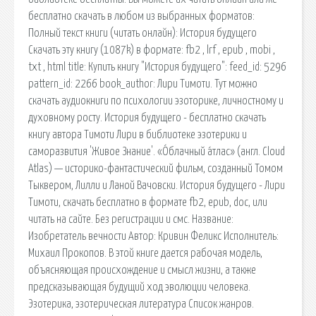
бесплатно скачать в любом из выбранных форматов:
Полный текст книги (читать онлайн): История будущего
Скачать эту книгу (1087k) в формате: fb2 , lrf , epub , mobi ,
txt , html title: Купить книгу "История будущего": feed_id: 5296
pattern_id: 2266 book_author: Лири Тимоти. Тут можно
скачать аудиокниги по психологии эзоторике, личностному и
духовному росту. История будущего - бесплатно скачать
книгу автора Тимоти Лири в библиотеке эзотерики и
саморазвития 'Живое Знание'. «О́блачный а́тлас» (англ. Cloud
Atlas) — историко-фантастический фильм, созданный Томом
Тыквером, Лилли и Ланой Вачовски. История будущего - Лири
Тимоти, скачать бесплатно в формате fb2, epub, doc, или
читать на сайте. Без регистрации и смс. Название:
Изобретатель вечности Автор: Кривин Феликс Исполнитель:
Михаил Прокопов. В этой книге дается рабочая модель,
объясняющая происхождение и смысл жизни, а также
предсказывающая будущий ход эволюции человека.
Эзотерика, эзотерическая литература Список жанров.