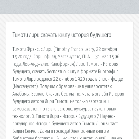
Тимоти лири скачать книгу история будущего
Тимоти Фрэнсис Лири (Timothy Francis Leary, 22 октября
1920 года, Спрингфилд, Массачусетс, США — 31 мая 1996
года, Лос-Анджелес, Калифорния) Лири Тимоти - История
будущего, скачать бесплатно книгу в формате Биография.
Тимоти Лири родился 22 октября 1920 года в Спрингфилде
(Массачусетс). Получил образование в университетах
Алабамы, Беркли. Скачать бесплатно, читать онлайн История
будущего автора Лири Тимоти. не только эзотерики и
саморазвития, но также истории, культуры, науки, новых
технологий. Тимоти Лири - История Будущего 7 Научно-
популярное История будущего автор Тимоти Лири читает
Вадим Демчог. Дамы и господа! Электронные книги в
библиотеке бесплатны. Вы можете их читать онлайн или же