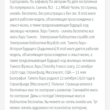
Сортировать: По алфавиту По авторам По дате поступления
По популярности. Cкачать fb2 - 1,1 Мбайт Читать 50 страниц
онлайн. бесплатно, без регистрации и без смс. В этой книге
дается рабочая модель, объясняющая происхождение и
смысл жизни, а также предсказывающая будущий ход
эволюции человека. Лири Тимоти - скачать бесплатно все
книги Лири Тимоти :: Электронная библиотека royallib.com
Электронная библиотека RoyalLib.com. Тимоти Лири -
История будущего (Аудиокнига) В этой книге дается рабочая
модель, объясняющая происхождение и смысл жизни, а
также предсказывающая будущий ход эволюции человека.
Тимоти Фрэнсис Лири (Timothy Francis Leary, 22 октября
1920 года, Спрингфилд, Массачусетс, США — 31 мая.
Биография. Тимоти Лири родился 22 октября 1920 года в
Спрингфилде (Массачусетс). Получил. Страница каталога
бесплатных книг по эзотерике и развитию. Скачивайте книги
по эзотерике. Дамы и господа! Электронные книги в
библиотеке бесплатны. Вы можете их читать онлайн или. Тут
можно скачать аудиокниги по психологии эзоторике,