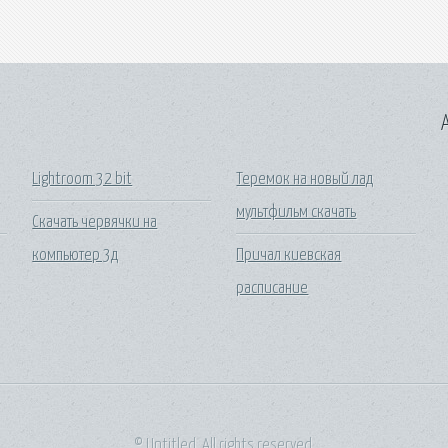
A
Lightroom 32 bit
Теремок на новый лад
мультфильм скачать
Скачать червячки на
компьютер 3д
Причал киевская
расписание
© Untitled. All rights reserved.