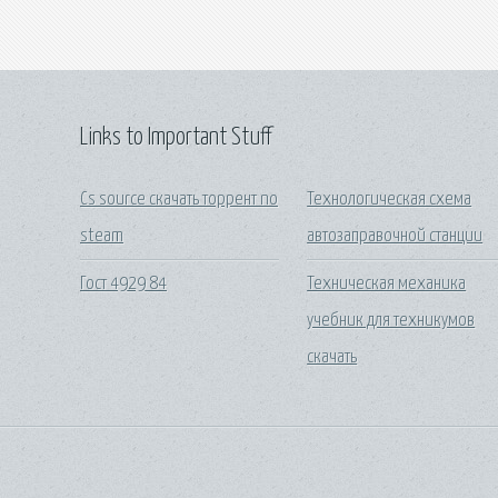
Links to Important Stuff
Cs source скачать торрент no
Технологическая схема
steam
автозаправочной станции
Гост 4929 84
Техническая механика
учебник для техникумов
скачать