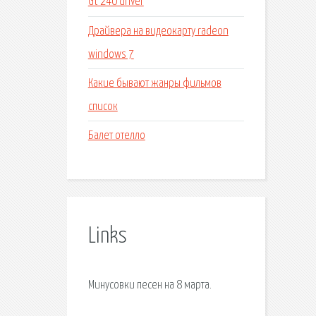
Gt 240 driver
Драйвера на видеокарту radeon
windows 7
Какие бывают жанры фильмов
список
Балет отелло
Links
Минусовки песен на 8 марта.