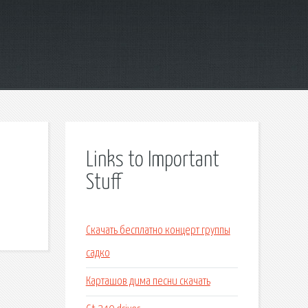
Links to Important
Stuff
Скачать бесплатно концерт группы
садко
Карташов дима песни скачать