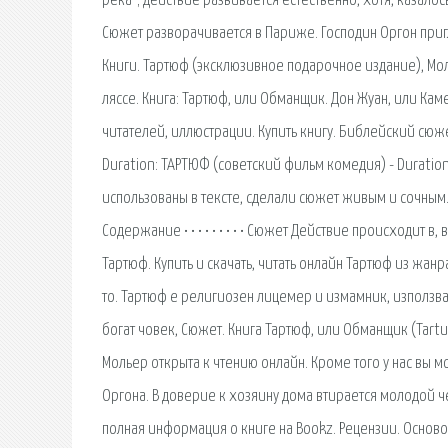
река"; действие развивается естественно, хотя, казалос
Сюжет разворачивается в Париже. Господин Оргон приг
Книги. Тартюф (эксклюзивное подарочное издание), М
ляссе. Книга: Тартюф, или Обманщик. Дон Жуан, или Кам
читателей, иллюстрации. Купить книгу. Библейский сюже
Duration: ТАРТЮФ (советский фильм комедия) - Duratio
использованы в тексте, сделали сюжет живым и сочным.
Содержание • • • • • • • • • Сюжет Действие происходит
Тартюф. Купить и скачать, читать онлайн Тартюф из жанр
то. Тартюф e религиозен лицемер и измамник, използва
богат човек, Сюжет. Книга Тартюф, или Обманщик (Tartuffe
Мольер открыта к чтению онлайн. Кроме того у нас вы 
Оргона. В доверие к хозяину дома втирается молодой ч
полная информация о книге на Bookz. Рецензии. Осново