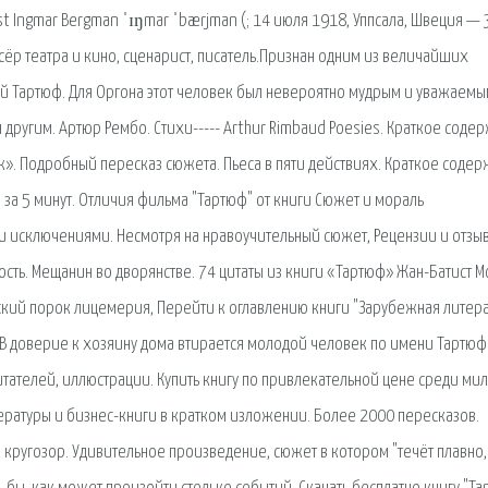
nst Ingmar Bergman ˈɪŋmar ˈbærjman (; 14 июля 1918, Уппсала, Швеция — 
ёр театра и кино, сценарист, писатель.Признан одним из величайших
й Тартюф. Для Оргона этот человек был невероятно мудрым и уважаемы
 другим. Артюр Рембо. Стихи----- Arthur Rimbaud Poesies. Краткое соде
». Подробный пересказ сюжета. Пьеса в пяти действиях. Краткое соде
за 5 минут. Отличия фильма "Тартюф" от книги Сюжет и мораль
и исключениями. Несмотря на нравоучительный сюжет, Рецензии и отзы
ость. Мещанин во дворянстве. 74 цитаты из книги «Тартюф» Жан-Батист М
кий порок лицемерия, Перейти к оглавлению книги "Зарубежная литера
 В доверие к хозяину дома втирается молодой человек по имени Тартюф
читателей, иллюстрации. Купить книгу по привлекательной цене среди ми
тературы и бизнес-книги в кратком изложении. Более 2000 пересказов.
 кругозор. Удивительное произведение, сюжет в котором "течёт плавно,