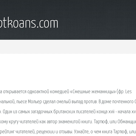
iptkoans.com
ра открывается одноактной комедией «Смешные жеманницы» (фр. Les
гинальной, пьесе Мольер сделал смелый выпад против. В доме почтенного
Один из самых загадочных британских писателей конца xvii - начала xvi
ому кругу читателей как автор знаменитой книги. Тартюф, или Обманщи
рейтинг читателей, рецензии и отзывы. Узнайте, о чем книга Тартюф, или