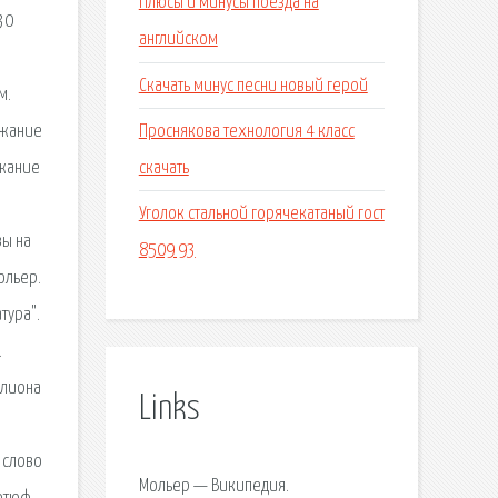
Плюсы и минусы поезда на
30
английском
Скачать минус песни новый герой
м.
Проснякова технология 4 класс
ржание
скачать
ржание
Уголок стальной горячекатаный гост
вы на
8509 93
ольер.
тура".
.
ллиона
Links
 слово
Мольер — Википедия.