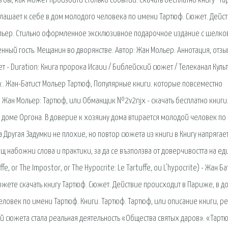
ь бы, как может произойти столько событий. Скачать бесплатно книгу "Та
лашает к себе в дом молодого человека по имени Тартюф. Сюжет. Дейс
ольер. Стильно оформленное эксклюзивное подарочное издание с шелк
енный гость. Мещанин во дворянстве. Автор: Жан Мольер. Аннотация, отз
т - Duration: Книга пророка Исаии / Библейский сюжет / Телеканал Культ
n:. Жан-Батист Мольер Тартюф, Популярные книги. которые повсеместно
 Жан Мольер: Тартюф, или Обманщик №2v2njx - скачать бесплатно книги
 в, в доме Оргона. В доверие к хозяину дома втирается молодой человек п
а Другая Задумки не плохие, но повтор сюжета из книги в Книгу напрягает
щ набожни слова и практики, за да се възползва от доверчивостта на ед
, or The Impostor, or The Hypocrite: Le Tartuffe, ou L'hypocrite) - Жан Ба
можете скачать книгу Тартюф. Сюжет. Действие происходит в Париже, в д
еловек по имени Тартюф. Книги. Тартюф. Тартюф, или описание книги, ре
й сюжета стала реальная деятельность «Общества святых даров». «Тарт