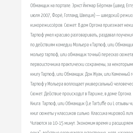
Обманщик на портале. Эрнст И́нгмар Бе́ргман (швед. Er
июля 2007, Форё, Готланд, Швеция) — шведский режисс
кинорежиссёров. Сюжет: В дом Оргона приезжает неки
Тартюф умел красиво разговаривать, раздавал поучения
по действиям комедии Мольера «Тартюф, или Обманщик
мольер тартюф, или обманщик точный пересказ сюжета 
первоисточника практически сохранены, за некоторым
книгу Тартюф, или Обманщик. Дон Жуан, или Каменный г
Тартюф у Мольера воплощает универсальный человечес
Сюжет. Действие происходит в Париже, в доме Оргона.
Книга: Тартюф, или Обманщик (Le Tartuffe ou L отзывы 
книг сюжеты у классиков сильно. Классика мировой ли
Читаются за 10-15 минут. Экономим время и расширяем