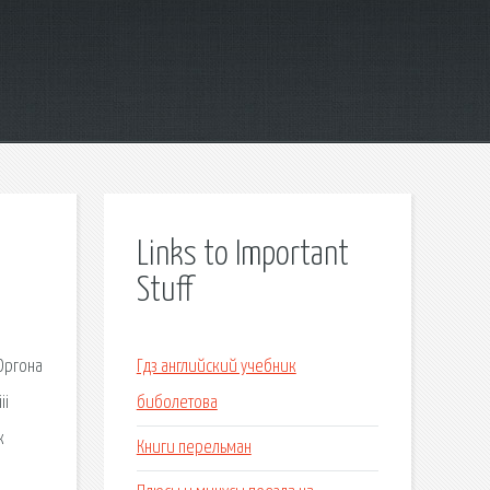
Links to Important
Stuff
 Оргона
Гдз английский учебник
ii
биболетова
к
Книги перельман