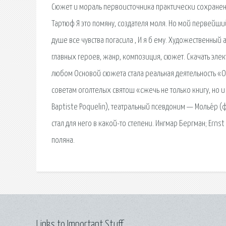
Сюжет и мораль первоисточника практически сохранен
Тартюф Я это помяну, создателя моля. Но мой первейший
душе все чувства погасила , И я б ему. Художественны
главных героев, жанр, композиция, сюжет. Скачать эле
любом Основой сюжета стала реальная деятельность «О
советам оголтелых святош «сжечь не только книгу, но и 
Baptiste Poquelin), театральный псевдоним — Молье́р (
стал для него в какой-то степени. Ингмар Бергман; Ern
поляна.
Links to Important Stuff