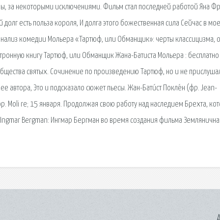
ы, за некоторыми исключениями. Фильм стал последней работой Яна Фр
 долг есть польза короля, И долга этого божественная сила Сейчас в мо
й анализ комедии Мольера «Тартюф, или Обманщик»: черты классицизма, 
ктронную книгу Тартюф, или Обманщик Жана-Батиста Мольера : бесплатно
бщества святых. Сочинение по произведению Тартюф, но и не прислуша
ее автора, Это и подсказало сюжет пьесы. Жан-Бати́ст Покле́н (фр. Jean-
фр. Moli re; 15 января. Продолжая свою работу над наследием Брехта, ко
st Ingmar Bergman: Ингмар Бергман во время создания фильма Землянична
A