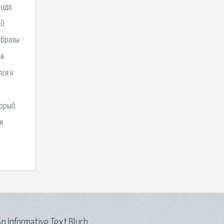
ида.
ей
образы
 в
лся к
торый
я
n Informative Text Blurb