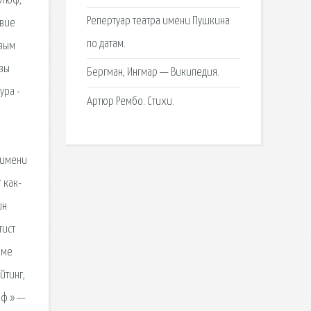
ртюф,
Репертуар театра имени Пушкина
твие
по датам.
овым
ывы
Бергман, Ингмар — Википедия.
ура -
Артюр Рембо. Стихи.
.
о имени
 как-
ин
тист
оме
йтинг,
юф » —