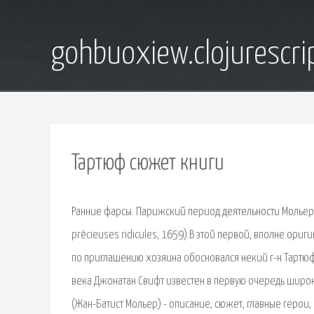
gohbuoxiew.clojurescr
Тартюф сюжет книги
Ранние фарсы. Парижский период деятельности Молье
précieuses ridicules, 1659).В этой первой, вполне ори
по приглашению хозяина обосновался некий г-н Тартюф. 
века Джонатан Свифт известен в первую очередь широк
(Жан-Батист Мольер) - описание, сюжет, главные герои, 