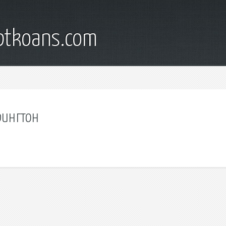
iptkoans.com
рингтон