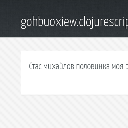
gohbuoxiew.clojurescr
Стас михайлов половинка моя 