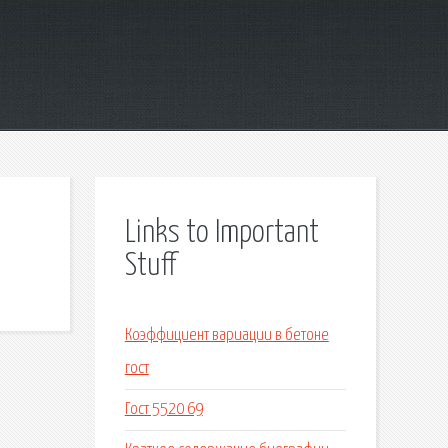
Links to Important
Stuff
Коэффициент вариации в бетоне
гост
Гост 5520 69