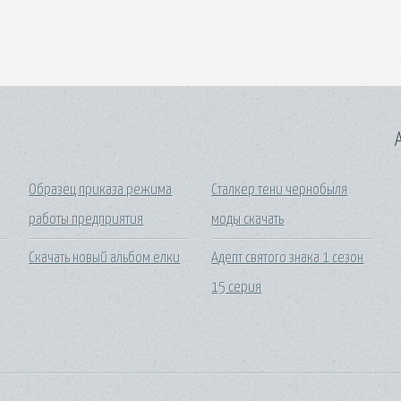
A
Образец приказа режима
Сталкер тени чернобыля
работы предприятия
моды скачать
Скачать новый альбом елки
Адепт святого знака 1 сезон
15 серия