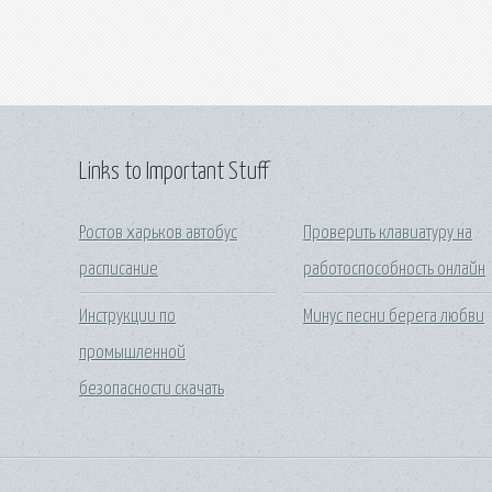
Links to Important Stuff
Ростов харьков автобус
Проверить клавиатуру на
расписание
работоспособность онлайн
Инструкции по
Минус песни берега любви
промышленной
безопасности скачать