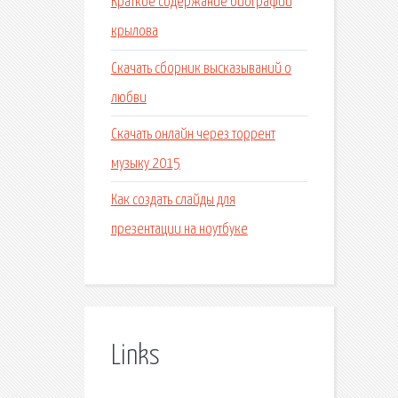
Краткое содержание биографии
крылова
Скачать сборник высказываний о
любви
Скачать онлайн через торрент
музыку 2015
Как создать слайды для
презентации на ноутбуке
Links