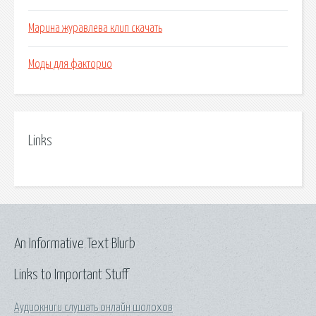
Марина журавлева клип скачать
Моды для факторио
Links
An Informative Text Blurb
Links to Important Stuff
Аудиокниги слушать онлайн шолохов