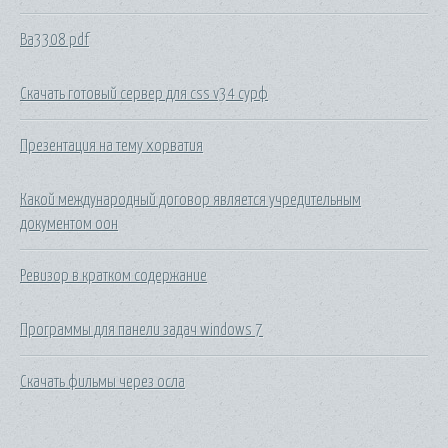
Ba3308 pdf
Скачать готовый сервер для css v34 сурф
Презентация на тему хорватия
Какой международный договор является учредительным
документом оон
Ревизор в кратком содержание
Программы для панели задач windows 7
Скачать фильмы через осла