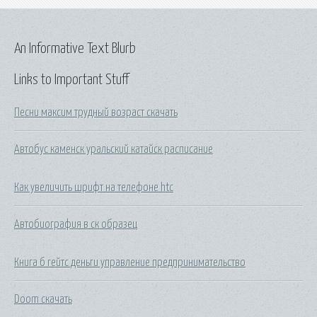
An Informative Text Blurb
Links to Important Stuff
Песни максим трудный возраст скачать
Автобус каменск уральский катайск расписание
Как увеличить шрифт на телефоне htc
Автобиография в ск образец
Книга б гейтс деньги управление предпринимательство
Doom cкачать