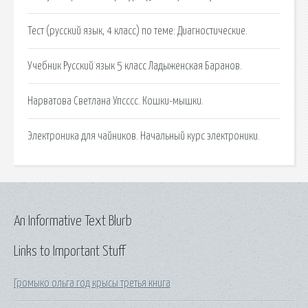
Тест (русский язык, 4 класс) по теме: Диагностические.
Учебник Русский язык 5 класс Ладыженская Баранов.
Нарватова Светлана Упсссс. Кошки-мышки.
Электроника для чайников. Начальный курс электроники.
An Informative Text Blurb
Links to Important Stuff
Громыко ольга год крысы третья книга