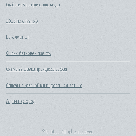
Скайрим 5 графические моды
1018 hp driver xp
Цска журнал
Фильм бетховен скачать
Схема вышивки принцесса софия
Описание красной книги россии животные
Ларин горгород
© Untitled. All rights reserved.