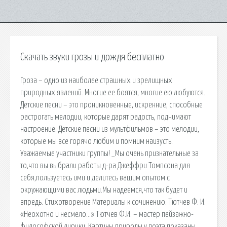
Скачать звуки грозы и дождя бесплатно
Гроза – одно из наиболее страшных и зрелищных
природных явлений. Многие ее боятся, многие ею любуются.
Детские песни – это проникновенные, искренние, способные
растрогать мелодии, которые дарят радость, поднимают
настроение. Детские песни из мультфильмов – это мелодии,
которые мы все горячо любим и помним наизусть.
Уважаемые участники группы! _Мы очень признательные за
то,что вы выбрали работы д-ра Джеффри Томпсона для
себя,пользуетесь ими и делитесь вашим опытом с
окружающими вас людьми.Мы надеемся,что так будет и
впредь. Стихотворение Материалы к сочинению. Тютчев Ф. И.
«Неохотно и несмело…» Тютчев Ф.И. – мастер пейзажно-
философской лирики. Картины природы у поэта показаны