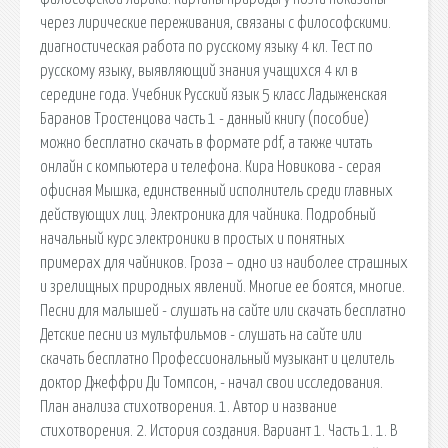
через лирические переживания, связаны с философскими.
диагностическая работа по русскому языку 4 кл. Тест по
русскому языку, выявляющий знания учащихся 4 кл в
середине года. Учебник Русский язык 5 класс Ладыженская
Баранов Тростенцова часть 1 - данный книгу (пособие)
можно бесплатно скачать в формате pdf, а также читать
онлайн с компьютера и телефона. Кира Новикова - серая
офисная Мышка, единственный исполнитель среди главных
действующих лиц. Электроника для чайника. Подробный
начальный курс электроники в простых и понятных
примерах для чайников. Гроза – одно из наиболее страшных
и зрелищных природных явлений. Многие ее боятся, многие.
Песни для малышей - слушать на сайте или скачать бесплатно
Детские песни из мультфильмов - слушать на сайте или
скачать бесплатно Профессиональный музыкант и целитель
доктор Джеффри Ди Томпсон, - начал свои исследования.
План анализа стихотворения. 1. Автор и название
стихотворения. 2. История создания. Вариант 1. Часть 1. 1. В