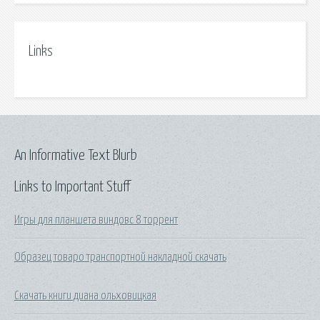
Links
An Informative Text Blurb
Links to Important Stuff
Игры для планшета виндовс 8 торрент
Образец товаро транспортной накладной скачать
Скачать книги диана ольховицкая