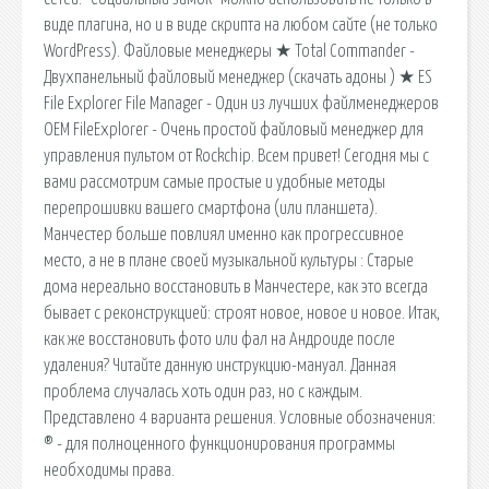
виде плагина, но и в виде скрипта на любом сайте (не только
WordPress). Файловые менеджеры ★ Total Commander -
Двухпанельный файловый менеджер (скачать адоны ) ★ ES
File Explorer File Manager - Один из лучших файлменеджеров
OEM FileExplorer - Очень простой файловый менеджер для
управления пультом от Rockchip. Всем привет! Сегодня мы с
вами рассмотрим самые простые и удобные методы
перепрошивки вашего смартфона (или планшета).
Манчестер больше повлиял именно как прогрессивное
место, а не в плане своей музыкальной культуры : Старые
дома нереально восстановить в Манчестере, как это всегда
бывает с реконструкцией: строят новое, новое и новое. Итак,
как же восстановить фото или фал на Андроиде после
удаления? Читайте данную инструкцию-мануал. Данная
проблема случалась хоть один раз, но с каждым.
Представлено 4 варианта решения. Условные обозначения:
® - для полноценного функционирования программы
необходимы права.