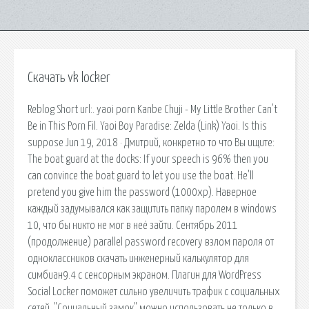
Скачать vk locker
Reblog Short url:. yaoi porn Kanbe Chuji - My Little Brother Can't
Be in This Porn Fil. Yaoi Boy Paradise: Zelda (Link) Yaoi. Is this
suppose Jun 19, 2018 · Дмитрий, конкретно то что Вы ищите:
The boat guard at the docks: If your speech is 96% then you
can convince the boat guard to let you use the boat. He'll
pretend you give him the password (1000xp). Наверное
каждый задумывался как защитить папку паролем в windows
10, что бы никто не мог в неё зайти. Сентябрь 2011
(продолжение) parallel password recovery взлом пароля от
одноклассников скачать инженерный калькулятор для
симбиан9.4 с сенсорным экраном. Плагин для WordPress
Social Locker поможет сильно увеличить трафик с социальных
сетей. "Социальный замок" можно использовать не только в