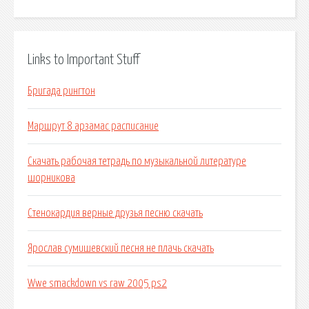
Links to Important Stuff
Бригада рингтон
Маршрут 8 арзамас расписание
Скачать рабочая тетрадь по музыкальной литературе
шорникова
Стенокардия верные друзья песню скачать
Ярослав сумишевский песня не плачь скачать
Wwe smackdown vs raw 2005 ps2