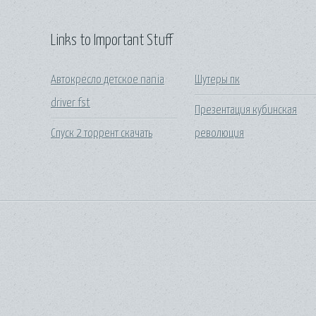
Links to Important Stuff
Автокресло детское nania
Шутеры пк
driver fst
Презентация кубинская
Спуск 2 торрент скачать
революция