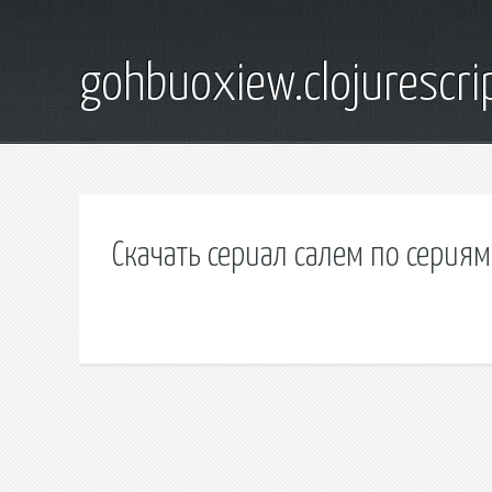
gohbuoxiew.clojurescr
Скачать сериал салем по сериям