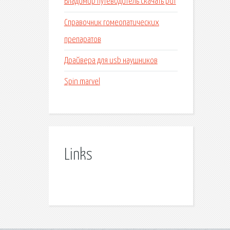
Владимир путеводитель скачать pdf
Справочник гомеопатических
препаратов
Драйвера для usb наушников
Spin marvel
Links