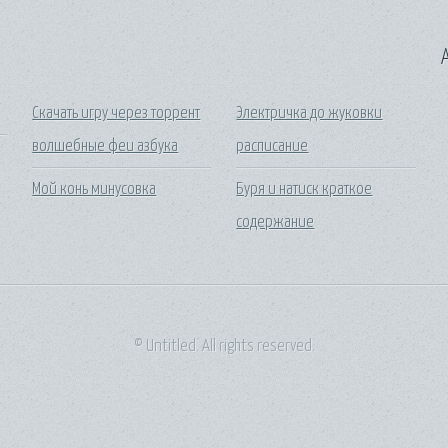
A
Скачать игру через торрент
Электричка до жуковки
волшебные феи азбука
расписание
Мой конь минусовка
Буря и натиск краткое
содержание
© Untitled. All rights reserved.