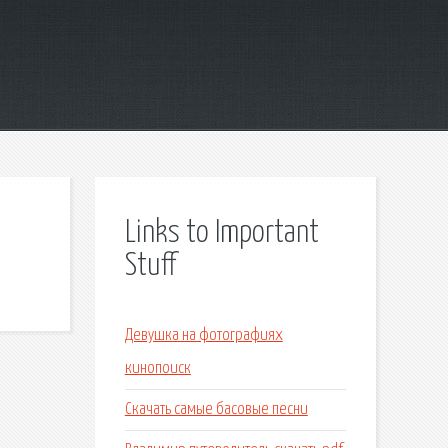
Links to Important
Stuff
Девушка на фотографиях
кинопоиск
Скачать самые басовые песни