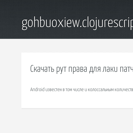
gohbuoxiew.clojurescr
Скачать рут права для лаки пат
Android известен в том числе и колоссальным количес