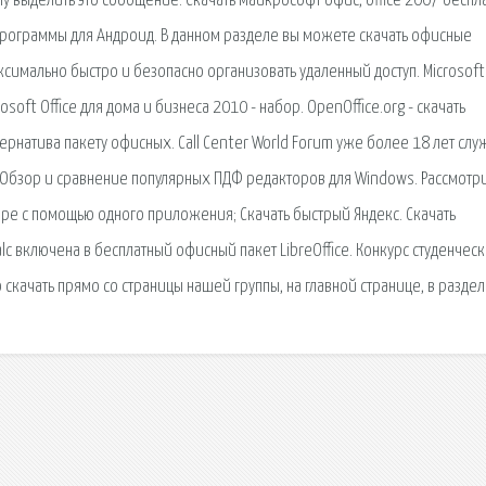
 выделить это сообщение. Скачать майкрософт офис, office 2007 беспла
 программы для Андроид. В данном разделе вы можете скачать офисные
мально быстро и безопасно организовать удаленный доступ. Microsoft 
rosoft Office для дома и бизнеса 2010 - набор. OpenOffice.org - скачать
ьтернатива пакету офисных. Call Center World Forum уже более 18 лет слу
 Обзор и сравнение популярных ПДФ редакторов для Windows. Рассмотр
е с помощью одного приложения; Скачать быстрый Яндекс. Скачать
 Calc включена в бесплатный офисный пакет LibreOffice. Конкурс студенчес
скачать прямо со страницы нашей группы, на главной странице, в раздел