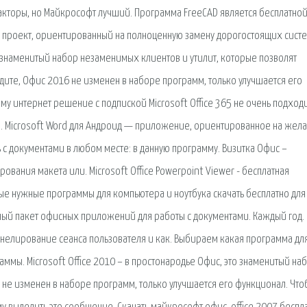
кторы, но Майкрософт лучший. Программа FreeCAD является бесплатной
 проект, ориентированный на полноценную замену дорогостоящих сист
то знаменитый набор незаменимых клиентов и утилит, которые позволят
идите, Офис 2016 не изменен в наборе программ, только улучшается его
му интернет решение с подпиской Microsoft Office 365 не очень подходи
ws. Microsoft Word для Андроид — приложение, ориентированное на же
ь с документами в любом месте: в данную программу. Визитка Офис –
ования макета или. Microsoft Office Powerpoint Viewer - бесплатная
ые нужные программы для компьютера и ноутбука скачать бесплатно для
рупный пакет офисных приложений для работы с документами. Каждый год.
нелирование сеанса пользователя и как. Выбираем какая программа дл
ммы. Microsoft Office 2010 – в простонародье Офис, это знаменитый на
 не изменен в наборе программ, только улучшается его функционал. Что