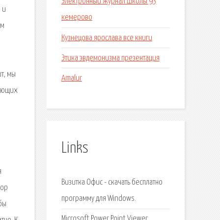
Электронный журнал школы 93
 и
кемерово
ем
Кузнецова ярослава все книги
Этика эвдемонизма презентация
т, мы
Amalur
лающих
Links
я
Визитка Офис - скачать бесплатно
бор
программу для Windows.
бы
Microsoft Power Point Viewer