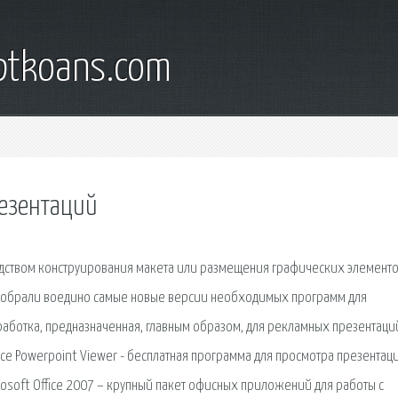
iptkoans.com
резентаций
едством конструирования макета или размещения графических элементо
 собрали воедино самые новые версии необходимых программ для
аботка, предназначенная, главным образом, для рекламных презентаци
ice Powerpoint Viewer - бесплатная программа для просмотра презентаци
crosoft Office 2007 – крупный пакет офисных приложений для работы с