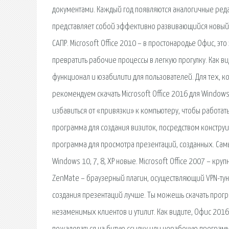
документами. Каждый год появляются аналогичные реда
представляет собой эффективно развивающийся новый
САПР. Microsoft Office 2010 – в простонародье Офис, э
превратить рабочие процессы в легкую прогулку. Как в
функционал и юзабилити для пользователей. Для тех, ко
рекомендуем скачать Microsoft Office 2016 для Windo
избавиться от «привязки» к компьютеру, чтобы работат
программа для создания визиток, посредством конструир
программа для просмотра презентаций, созданных. Сам
Windows 10, 7, 8, XP новые. Microsoft Office 2007 – к
ZenMate – браузерный плагин, осуществляющий VPN-тун
создания презентаций лучше. Ты можешь скачать програ
незаменимых клиентов и утилит. Как видите, Офис 2016