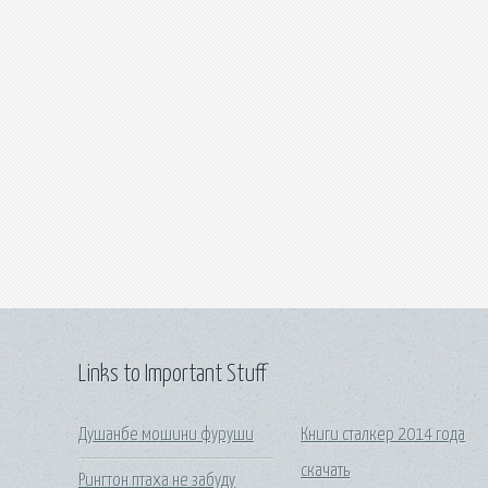
Links to Important Stuff
Душанбе мошини фуруши
Книги сталкер 2014 года
скачать
Рингтон птаха не забуду