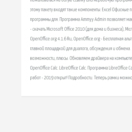
пожаловаться на битую ссылку или нерабочую программу
этому пакету входят такие компоненты: Excel Офисные
программы для. Программа Ammyy Admin позволяет макси
- скачать Microsoft Office 2010 (для дома и бизнеса), Mic
OpenOffice.org 4.1.6 Ru, OpenOffice.org - Бесплатная ал
главной площадкой для диалога, обсуждения и обмена.
возможности, плюсы. Обновляем драйвера на компьютер
OpenOffice Calc. LibreOffice Calc. Программа LibreOffice
работ - 2019 открыт! Подробности. Теперь рамки можно 