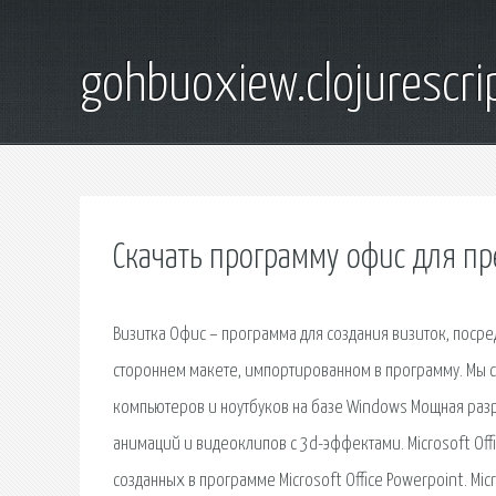
gohbuoxiew.clojurescr
Скачать программу офис для п
Визитка Офис – программа для создания визиток, поср
стороннем макете, импортированном в программу. Мы
компьютеров и ноутбуков на базе Windows Мощная разр
анимаций и видеоклипов с 3d-эффектами. Microsoft Off
созданных в программе Microsoft Office Powerpoint. Mi