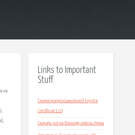
Links to Important
Stuff
в на
Схема предохранителей toyota
й,
corolla ae110
й,
Скачать чит на блокаду сквозь стены