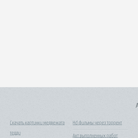
A
Скачать картинки медвежата
Hd фильмы через торрент
тедди
Акт выполненных работ