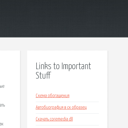
Links to Important
Stuff
мые
Схема обогащения
ать
Автобиография в ск образец
Скачать coremedia dll
ак