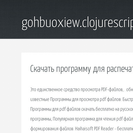
gohbuoxiew.clojurescr
Скачать программу для распеча
Это единственное средство просмотра PDF-файлов, . об
известные Программы для просмотра pdf файлов. Быстро
Программы для pdf файлов скачать бесплатно на русском
программы, Популярная программа для чтения pdf файл
формирования файлов. Haihaisoft PDF Reader - бесплатн