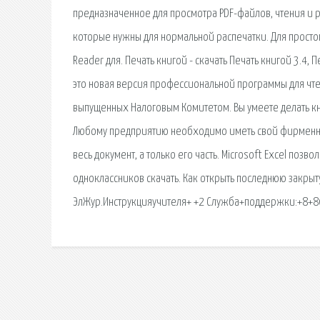
предназначенное для просмотра PDF-файлов, чтения и р
которые нужны для нормальной распечатки. Для простог
Reader для. Печать книгой - скачать Печать книгой 3.4,
это новая версия профессиональной программы для чт
выпущенных Налоговым Комитетом. Вы умеете делать кн
Любому предприятию необходимо иметь свой фирменный 
весь документ, а только его часть. Microsoft Excel поз
одноклассников скачать. Как открыть последнюю закрыт
ЭлЖур.Инструкцияучителя+ +2 Служба+поддержки:+8+800