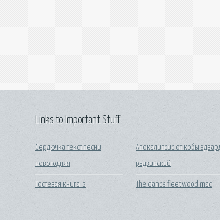
Links to Important Stuff
Сердючка текст песни
Апокалипсис от кобы эдвар
новогодняя
радзинский
Гостевая книга ls
The dance fleetwood mac