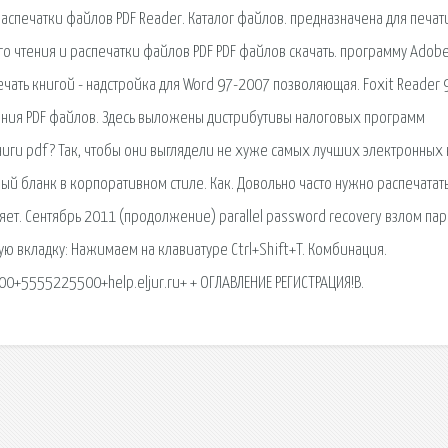
аспечатки файлов PDF Reader. Каталог файлов. предназначена для печат
о чтения и распечатки файлов PDF PDF файлов скачать. программу Adob
 Печать книгой - надстройка для Word 97-2007 позволяющая. Foxit Reader 
ения PDF файлов. Здесь выложены дистрибутивы налоговых программ
иги pdf? Так, чтобы они выглядели не хуже самых лучших электронных 
бланк в корпоративном стиле. Как. Довольно часто нужно распечатать
воляет. Сентябрь 2011 (продолжение) parallel password recovery взлом пар
ую вкладку: Нажимаем на клавиатуре Ctrl+Shift+T. Комбинация.
+5555225500+help.eljur.ru+ + ОГЛАВЛЕНИЕ РЕГИСТРАЦИЯ!В.