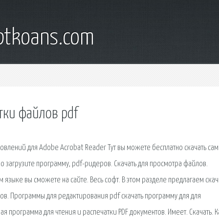
iptkoans.com
тки файлов pdf
новлений для Adobe Acrobat Reader Тут вы можете бесплатно скачать са
 загрузите программу, pdf-ридеров. Скачать для просмотра файлов.
 языке вы сможете на сайте. Весь софт. В этом разделе предлагаем скач
ов. Программы для редактирования pdf скачать программу для для
ая программа для чтения и распечатки PDF документов. Имеет. Скачать. К