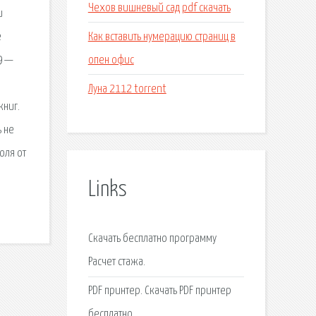
Чехов вишневый сад pdf скачать
и
Как вставить нумерацию страниц в
e
опен офис
9 —
Луна 2112 torrent
книг.
 не
оля от
Links
Скачать бесплатно программу
Расчет стажа.
PDF принтер. Скачать PDF принтер
бесплатно.