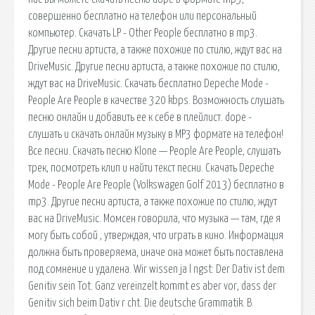
совершенно бесплатно на телефон или персональный
компьютер. Скачать LP - Other People бесплатно в mp3.
Другие песни артиста, а также похожие по стилю, ждут вас на
DriveMusic. Другие песни артиста, а также похожие по стилю,
ждут вас на DriveMusic. Скачать бесплатно Depeche Mode -
People Are People в качестве 320 kbps. Возможность слушать
песню онлайн и добавить ее к себе в плейлист. dope -
слушать и скачать онлайн музыку в MP3 формате на телефон!
Все песни. Скачать песню Klone — People Are People, слушать
трек, посмотреть клип и найти текст песни. Скачать Depeche
Mode - People Are People (Volkswagen Golf 2013) бесплатно в
mp3. Другие песни артиста, а также похожие по стилю, ждут
вас на DriveMusic. Момсен говорила, что музыка — там, где я
могу быть собой , утверждая, что играть в кино. Информация
должна быть проверяема, иначе она может быть поставлена
под сомнение и удалена. Wir wissen ja l ngst: Der Dativ ist dem
Genitiv sein Tot. Ganz vereinzelt kommt es aber vor, dass der
Genitiv sich beim Dativ r cht. Die deutsche Grammatik. В