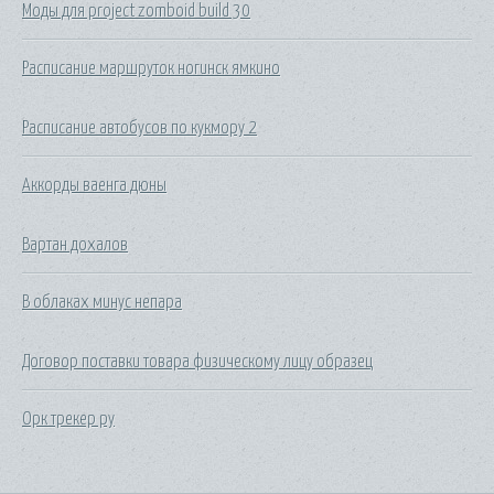
Моды для project zomboid build 30
Расписание маршруток ногинск ямкино
Расписание автобусов по кукмору 2
Аккорды ваенга дюны
Вартан дохалов
В облаках минус непара
Договор поставки товара физическому лицу образец
Орк трекер ру