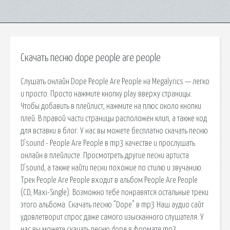
Скачать песню dope people are people
Слушать онлайн Dope People Are People на Megalyrics — легко
и просто. Просто нажмите кнопку play вверху страницы.
Чтобы добавить в плейлист, нажмите на плюс около кнопки
плей. В правой части страницы расположен клип, а также код
для вставки в блог. У нас вы можете бесплатно скачать песню
D'sound - People Are People в mp3 качестве и прослушать
онлайн в плейлисте. Просмотреть другие песни артиста
D'sound, а также найти песни похожие по стилю и звучанию.
Трек People Are People входит в альбом People Are People
(CD, Maxi-Single). Возможно тебе понравятся остальные треки
этого альбома. Скачать песню "Dope" в mp3 Наш аудио сайт
удовлетворит спрос даже самого изысканного слушателя. У
нас вы можете скачать песню dope в формате mp3,